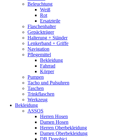
Beleuchtung
Weiß
Rot
Ersatzteile
Flaschenhalter
Gepäckträger
Halterung + Ständer
Lenkerband + Griffe
Navigation
Pflegemittel
Bekleidung
Fahrrad
Körper
Pumpen
Tacho und Pulsuhren
Taschen
Trinkflaschen
Werkzeug
Bekleidung
ASSOS
Herren Hosen
Damen Hosen
Herren Oberbekleidung
Damen Oberbekleidung
DB Dopobici