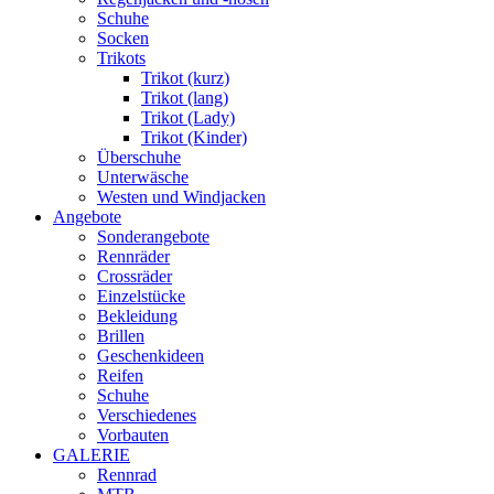
Schuhe
Socken
Trikots
Trikot (kurz)
Trikot (lang)
Trikot (Lady)
Trikot (Kinder)
Überschuhe
Unterwäsche
Westen und Windjacken
Angebote
Sonderangebote
Rennräder
Crossräder
Einzelstücke
Bekleidung
Brillen
Geschenkideen
Reifen
Schuhe
Verschiedenes
Vorbauten
GALERIE
Rennrad