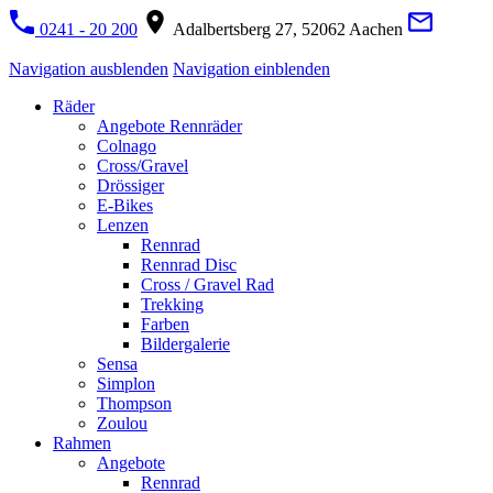
0241 - 20 200
Adalbertsberg 27, 52062 Aachen
Navigation ausblenden
Navigation einblenden
Räder
Angebote Rennräder
Colnago
Cross/Gravel
Drössiger
E-Bikes
Lenzen
Rennrad
Rennrad Disc
Cross / Gravel Rad
Trekking
Farben
Bildergalerie
Sensa
Simplon
Thompson
Zoulou
Rahmen
Angebote
Rennrad