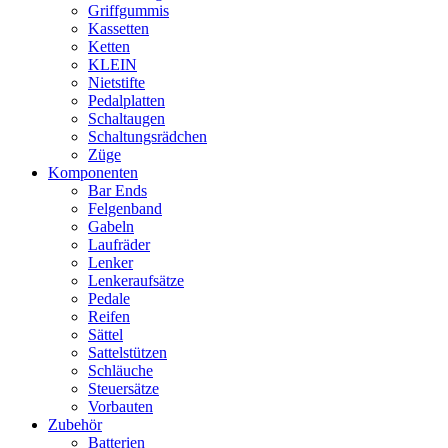
Griffgummis
Kassetten
Ketten
KLEIN
Nietstifte
Pedalplatten
Schaltaugen
Schaltungsrädchen
Züge
Komponenten
Bar Ends
Felgenband
Gabeln
Laufräder
Lenker
Lenkeraufsätze
Pedale
Reifen
Sättel
Sattelstützen
Schläuche
Steuersätze
Vorbauten
Zubehör
Batterien