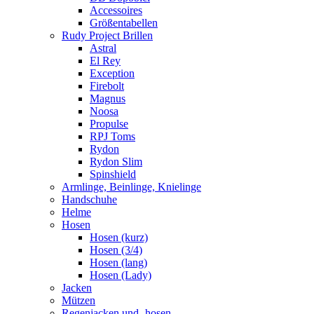
Accessoires
Größentabellen
Rudy Project Brillen
Astral
El Rey
Exception
Firebolt
Magnus
Noosa
Propulse
RPJ Toms
Rydon
Rydon Slim
Spinshield
Armlinge, Beinlinge, Knielinge
Handschuhe
Helme
Hosen
Hosen (kurz)
Hosen (3/4)
Hosen (lang)
Hosen (Lady)
Jacken
Mützen
Regenjacken und -hosen