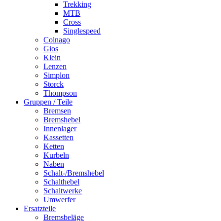
Trekking
MTB
Cross
Singlespeed
Colnago
Gios
Klein
Lenzen
Simplon
Storck
Thompson
Gruppen / Teile
Bremsen
Bremshebel
Innenlager
Kassetten
Ketten
Kurbeln
Naben
Schalt-/Bremshebel
Schalthebel
Schaltwerke
Umwerfer
Ersatzteile
Bremsbeläge