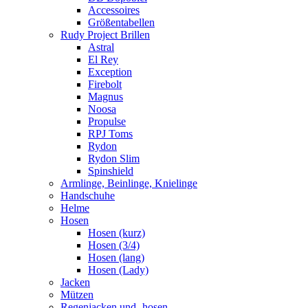
Accessoires
Größentabellen
Rudy Project Brillen
Astral
El Rey
Exception
Firebolt
Magnus
Noosa
Propulse
RPJ Toms
Rydon
Rydon Slim
Spinshield
Armlinge, Beinlinge, Knielinge
Handschuhe
Helme
Hosen
Hosen (kurz)
Hosen (3/4)
Hosen (lang)
Hosen (Lady)
Jacken
Mützen
Regenjacken und -hosen