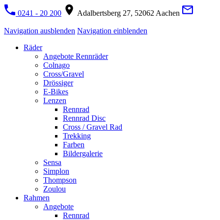
0241 - 20 200
Adalbertsberg 27, 52062 Aachen
Navigation ausblenden
Navigation einblenden
Räder
Angebote Rennräder
Colnago
Cross/Gravel
Drössiger
E-Bikes
Lenzen
Rennrad
Rennrad Disc
Cross / Gravel Rad
Trekking
Farben
Bildergalerie
Sensa
Simplon
Thompson
Zoulou
Rahmen
Angebote
Rennrad