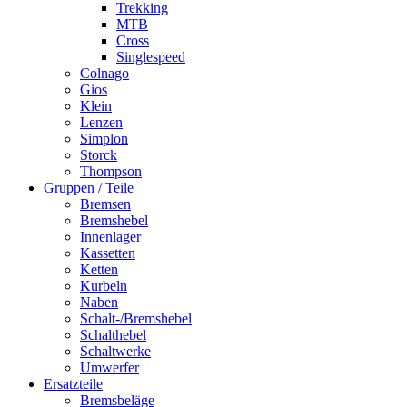
Trekking
MTB
Cross
Singlespeed
Colnago
Gios
Klein
Lenzen
Simplon
Storck
Thompson
Gruppen / Teile
Bremsen
Bremshebel
Innenlager
Kassetten
Ketten
Kurbeln
Naben
Schalt-/Bremshebel
Schalthebel
Schaltwerke
Umwerfer
Ersatzteile
Bremsbeläge