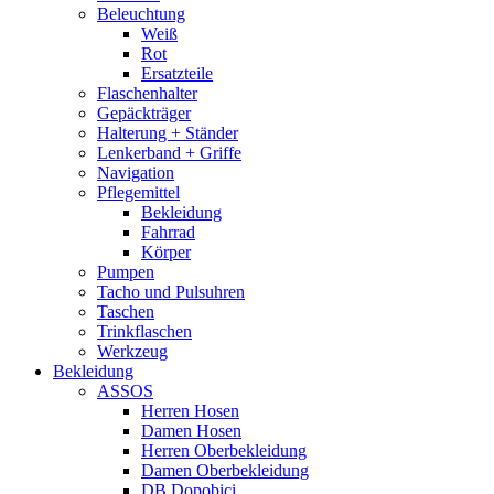
Beleuchtung
Weiß
Rot
Ersatzteile
Flaschenhalter
Gepäckträger
Halterung + Ständer
Lenkerband + Griffe
Navigation
Pflegemittel
Bekleidung
Fahrrad
Körper
Pumpen
Tacho und Pulsuhren
Taschen
Trinkflaschen
Werkzeug
Bekleidung
ASSOS
Herren Hosen
Damen Hosen
Herren Oberbekleidung
Damen Oberbekleidung
DB Dopobici