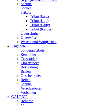
Schuhe
Socken
Trikots
Trikot (kurz)
Trikot (lang)
Trikot (Lady)
Trikot (Kinder)
Überschuhe
Unterwäsche
Westen und Windjacken
Angebote
Sonderangebote
Rennräder
Crossräder
Einzelstücke
Bekleidung
Brillen
Geschenkideen
Reifen
Schuhe
Verschiedenes
Vorbauten
GALERIE
Rennrad