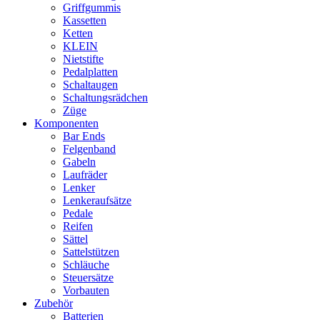
Griffgummis
Kassetten
Ketten
KLEIN
Nietstifte
Pedalplatten
Schaltaugen
Schaltungsrädchen
Züge
Komponenten
Bar Ends
Felgenband
Gabeln
Laufräder
Lenker
Lenkeraufsätze
Pedale
Reifen
Sättel
Sattelstützen
Schläuche
Steuersätze
Vorbauten
Zubehör
Batterien