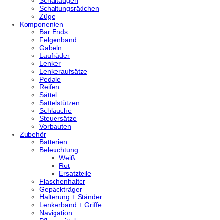
Schaltaugen
Schaltungsrädchen
Züge
Komponenten
Bar Ends
Felgenband
Gabeln
Laufräder
Lenker
Lenkeraufsätze
Pedale
Reifen
Sättel
Sattelstützen
Schläuche
Steuersätze
Vorbauten
Zubehör
Batterien
Beleuchtung
Weiß
Rot
Ersatzteile
Flaschenhalter
Gepäckträger
Halterung + Ständer
Lenkerband + Griffe
Navigation