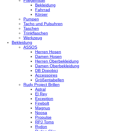
Pflegemittel
Bekleidung
Fahrrad
Körper
Pumpen
Tacho und Pulsuhren
Taschen
Trinkflaschen
Werkzeug
Bekleidung
ASSOS
Herren Hosen
Damen Hosen
Herren Oberbekleidung
Damen Oberbekleidung
DB Dopobici
Accessoires
Größentabellen
Rudy Project Brillen
Astral
El Rey
Exception
Firebolt
Magnus
Noosa
Propulse
RPJ Toms
Rydon