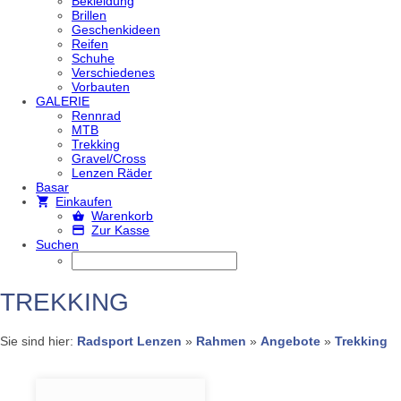
Bekleidung
Brillen
Geschenkideen
Reifen
Schuhe
Verschiedenes
Vorbauten
GALERIE
Rennrad
MTB
Trekking
Gravel/Cross
Lenzen Räder
Basar
Einkaufen
Warenkorb
Zur Kasse
Suchen
TREKKING
Sie sind hier:
Radsport Lenzen
»
Rahmen
»
Angebote
»
Trekking