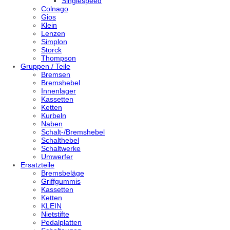
Singlespeed
Colnago
Gios
Klein
Lenzen
Simplon
Storck
Thompson
Gruppen / Teile
Bremsen
Bremshebel
Innenlager
Kassetten
Ketten
Kurbeln
Naben
Schalt-/Bremshebel
Schalthebel
Schaltwerke
Umwerfer
Ersatzteile
Bremsbeläge
Griffgummis
Kassetten
Ketten
KLEIN
Nietstifte
Pedalplatten