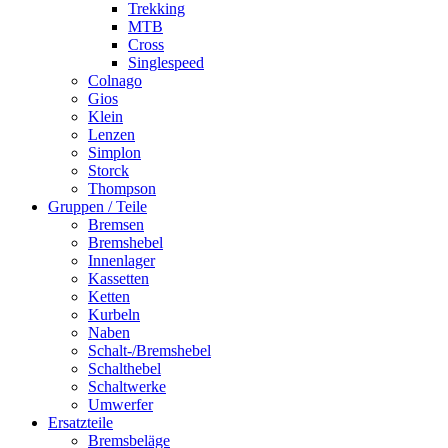
Trekking
MTB
Cross
Singlespeed
Colnago
Gios
Klein
Lenzen
Simplon
Storck
Thompson
Gruppen / Teile
Bremsen
Bremshebel
Innenlager
Kassetten
Ketten
Kurbeln
Naben
Schalt-/Bremshebel
Schalthebel
Schaltwerke
Umwerfer
Ersatzteile
Bremsbeläge