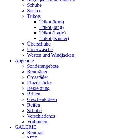
Schuhe
Socken
Trikots
Trikot (kurz)
Trikot (lang)
Trikot (Lady)
Trikot (Kinder)
Überschuhe
Unterwäsche
Westen und Windjacken
Angebote
Sonderangebote
Rennräder
Crossräder
Einzelstücke
Bekleidung
Brillen
Geschenkideen
Reifen
Schuhe
Verschiedenes
Vorbauten
GALERIE
Rennrad