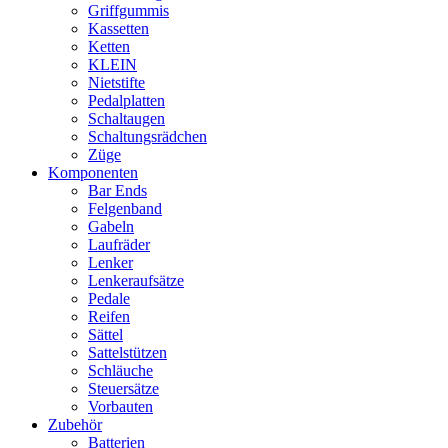
Griffgummis
Kassetten
Ketten
KLEIN
Nietstifte
Pedalplatten
Schaltaugen
Schaltungsrädchen
Züge
Komponenten
Bar Ends
Felgenband
Gabeln
Laufräder
Lenker
Lenkeraufsätze
Pedale
Reifen
Sättel
Sattelstützen
Schläuche
Steuersätze
Vorbauten
Zubehör
Batterien