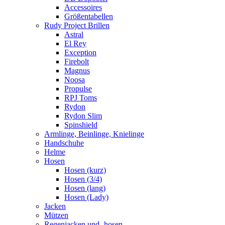
Accessoires
Größentabellen
Rudy Project Brillen
Astral
El Rey
Exception
Firebolt
Magnus
Noosa
Propulse
RPJ Toms
Rydon
Rydon Slim
Spinshield
Armlinge, Beinlinge, Knielinge
Handschuhe
Helme
Hosen
Hosen (kurz)
Hosen (3/4)
Hosen (lang)
Hosen (Lady)
Jacken
Mützen
Regenjacken und -hosen