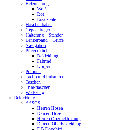
Beleuchtung
Weiß
Rot
Ersatzteile
Flaschenhalter
Gepäckträger
Halterung + Ständer
Lenkerband + Griffe
Navigation
Pflegemittel
Bekleidung
Fahrrad
Körper
Pumpen
Tacho und Pulsuhren
Taschen
Trinkflaschen
Werkzeug
Bekleidung
ASSOS
Herren Hosen
Damen Hosen
Herren Oberbekleidung
Damen Oberbekleidung
DB Dopobici