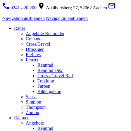
0241 - 20 200
Adalbertsberg 27, 52062 Aachen
Navigation ausblenden
Navigation einblenden
Räder
Angebote Rennräder
Colnago
Cross/Gravel
Drössiger
E-Bikes
Lenzen
Rennrad
Rennrad Disc
Cross / Gravel Rad
Trekking
Farben
Bildergalerie
Sensa
Simplon
Thompson
Zoulou
Rahmen
Angebote
Rennrad