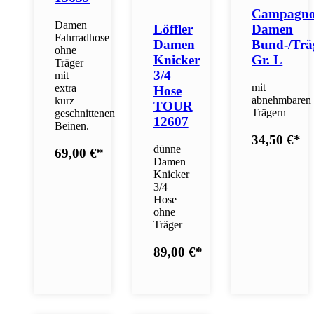
Campagno
Damen
Damen
Löffler
Fahrradhose
Bund-/Trä
Damen
ohne
Gr. L
Knicker
Träger
3/4
mit
mit
extra
Hose
abnehmbaren
kurz
TOUR
Trägern
geschnittenen
12607
Beinen.
34,50 €
*
dünne
69,00 €
*
Damen
Knicker
3/4
Hose
ohne
Träger
89,00 €
*