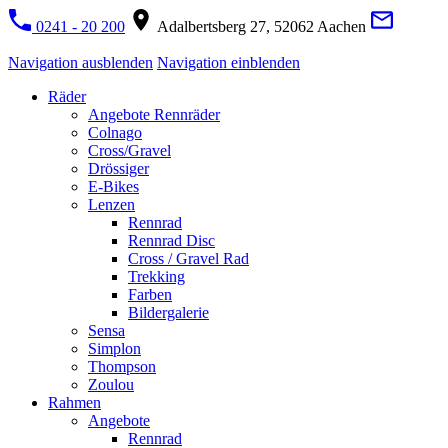
0241 - 20 200
Adalbertsberg 27, 52062 Aachen
Navigation ausblenden
Navigation einblenden
Räder
Angebote Rennräder
Colnago
Cross/Gravel
Drössiger
E-Bikes
Lenzen
Rennrad
Rennrad Disc
Cross / Gravel Rad
Trekking
Farben
Bildergalerie
Sensa
Simplon
Thompson
Zoulou
Rahmen
Angebote
Rennrad