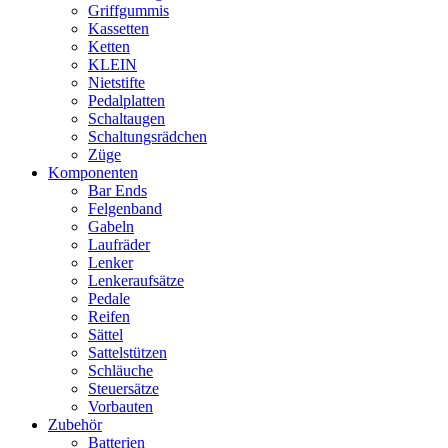
Griffgummis
Kassetten
Ketten
KLEIN
Nietstifte
Pedalplatten
Schaltaugen
Schaltungsrädchen
Züge
Komponenten
Bar Ends
Felgenband
Gabeln
Laufräder
Lenker
Lenkeraufsätze
Pedale
Reifen
Sättel
Sattelstützen
Schläuche
Steuersätze
Vorbauten
Zubehör
Batterien