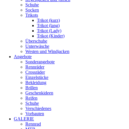
Schuhe
Socken
Trikots
Trikot (kurz)
Trikot (lang)
Trikot (Lady)
Trikot (Kinder)
Überschuhe
Unterwäsche
Westen und Windjacken
Angebote
Sonderangebote
Rennräder
Crossräder
Einzelstücke
Bekleidung
Brillen
Geschenkideen
Reifen
Schuhe
Verschiedenes
Vorbauten
GALERIE
Rennrad