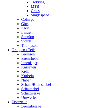
Trekking
MTB
Cross
Singlespeed
Colnago
Gios
Klein
Lenzen
Simplon
Storck
Thompson
Gruppen / Teile
Bremsen
Bremshebel
Innenlager
Kassetten
Ketten
Kurbeln
Naben
Schalt-/Bremshebel
Schalthebel
Schaltwerke
Umwerfer
Ersatzteile
Bremsbeläge