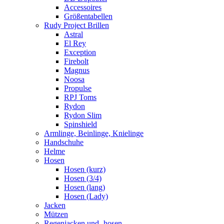
Accessoires
Größentabellen
Rudy Project Brillen
Astral
El Rey
Exception
Firebolt
Magnus
Noosa
Propulse
RPJ Toms
Rydon
Rydon Slim
Spinshield
Armlinge, Beinlinge, Knielinge
Handschuhe
Helme
Hosen
Hosen (kurz)
Hosen (3/4)
Hosen (lang)
Hosen (Lady)
Jacken
Mützen
Regenjacken und -hosen