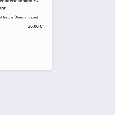
mediateHeadband S7
and
d für die Übergangszeit
26,00 €
*