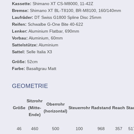
Kassette:
Shimano XT CS-M8000, 11-42Z
Bremse:
Shimano XT BL-T8100, BR-M8100, 160/140mm
Laufräder:
DT Swiss G1800 Spline Disc 25mm
Reifen:
Schwalbe G-One Bite 40-622
Lenker:
Aluminium Flatbar, 690mm
Vorbau:
Aluminium, 60mm
Sattelstütze:
Aluminium
Sattel:
Selle Italia X3
Größe:
52cm
Farbe:
Basaltgrau Matt
GEOMETRIE
Sitzrohr
Oberrohr
Größe
(Mitte-
Steuerrohr
Radstand
Reach
Sta
(horizontal)
Ende)
46
460
500
100
968
357
51