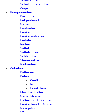
Schaltaugen
Schaltungsrädchen
Züge
Komponenten
Bar Ends
Felgenband
Gabeln
Laufräder
Lenker
Lenkeraufsätze
Pedale
Reifen
Sättel
Sattelstützen
Schläuche
Steuersätze
Vorbauten
Zubehör
Batterien
Beleuchtung
Weiß
Rot
Ersatzteile
Flaschenhalter
Gepäckträger
Halterung + Ständer
Lenkerband + Griffe
Navigation