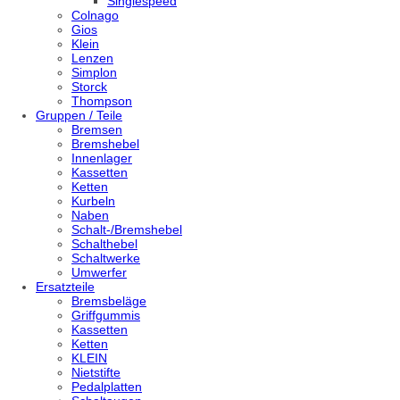
Singlespeed
Colnago
Gios
Klein
Lenzen
Simplon
Storck
Thompson
Gruppen / Teile
Bremsen
Bremshebel
Innenlager
Kassetten
Ketten
Kurbeln
Naben
Schalt-/Bremshebel
Schalthebel
Schaltwerke
Umwerfer
Ersatzteile
Bremsbeläge
Griffgummis
Kassetten
Ketten
KLEIN
Nietstifte
Pedalplatten