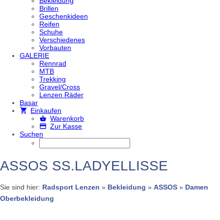
Bekleidung
Brillen
Geschenkideen
Reifen
Schuhe
Verschiedenes
Vorbauten
GALERIE
Rennrad
MTB
Trekking
Gravel/Cross
Lenzen Räder
Basar
Einkaufen
Warenkorb
Zur Kasse
Suchen
ASSOS SS.LADYELLISSE
Sie sind hier:
Radsport Lenzen
»
Bekleidung
»
ASSOS
»
Damen
Oberbekleidung