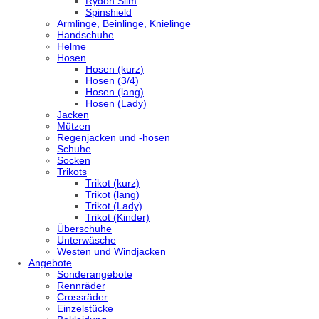
Rydon Slim
Spinshield
Armlinge, Beinlinge, Knielinge
Handschuhe
Helme
Hosen
Hosen (kurz)
Hosen (3/4)
Hosen (lang)
Hosen (Lady)
Jacken
Mützen
Regenjacken und -hosen
Schuhe
Socken
Trikots
Trikot (kurz)
Trikot (lang)
Trikot (Lady)
Trikot (Kinder)
Überschuhe
Unterwäsche
Westen und Windjacken
Angebote
Sonderangebote
Rennräder
Crossräder
Einzelstücke