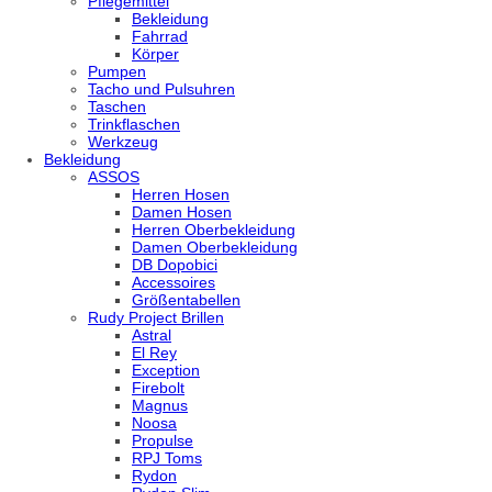
Pflegemittel
Bekleidung
Fahrrad
Körper
Pumpen
Tacho und Pulsuhren
Taschen
Trinkflaschen
Werkzeug
Bekleidung
ASSOS
Herren Hosen
Damen Hosen
Herren Oberbekleidung
Damen Oberbekleidung
DB Dopobici
Accessoires
Größentabellen
Rudy Project Brillen
Astral
El Rey
Exception
Firebolt
Magnus
Noosa
Propulse
RPJ Toms
Rydon