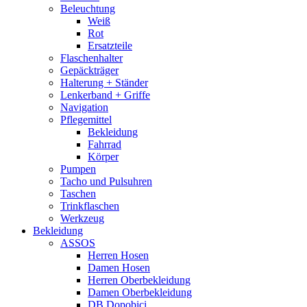
Beleuchtung
Weiß
Rot
Ersatzteile
Flaschenhalter
Gepäckträger
Halterung + Ständer
Lenkerband + Griffe
Navigation
Pflegemittel
Bekleidung
Fahrrad
Körper
Pumpen
Tacho und Pulsuhren
Taschen
Trinkflaschen
Werkzeug
Bekleidung
ASSOS
Herren Hosen
Damen Hosen
Herren Oberbekleidung
Damen Oberbekleidung
DB Dopobici