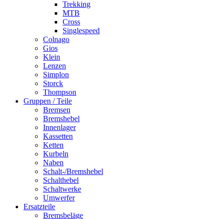
Trekking
MTB
Cross
Singlespeed
Colnago
Gios
Klein
Lenzen
Simplon
Storck
Thompson
Gruppen / Teile
Bremsen
Bremshebel
Innenlager
Kassetten
Ketten
Kurbeln
Naben
Schalt-/Bremshebel
Schalthebel
Schaltwerke
Umwerfer
Ersatzteile
Bremsbeläge