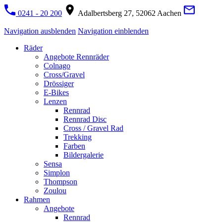
0241 - 20 200
Adalbertsberg 27, 52062 Aachen
Navigation ausblenden
Navigation einblenden
Räder
Angebote Rennräder
Colnago
Cross/Gravel
Drössiger
E-Bikes
Lenzen
Rennrad
Rennrad Disc
Cross / Gravel Rad
Trekking
Farben
Bildergalerie
Sensa
Simplon
Thompson
Zoulou
Rahmen
Angebote
Rennrad