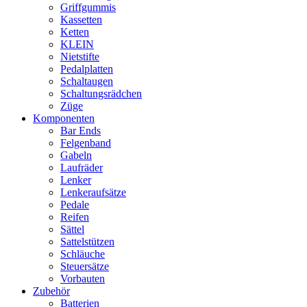
Griffgummis
Kassetten
Ketten
KLEIN
Nietstifte
Pedalplatten
Schaltaugen
Schaltungsrädchen
Züge
Komponenten
Bar Ends
Felgenband
Gabeln
Laufräder
Lenker
Lenkeraufsätze
Pedale
Reifen
Sättel
Sattelstützen
Schläuche
Steuersätze
Vorbauten
Zubehör
Batterien