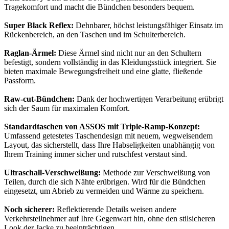
Tragekomfort und macht die Bündchen besonders bequem.
Super Black Reflex:
Dehnbarer, höchst leistungsfähiger Einsatz im
Rückenbereich, an den Taschen und im Schulterbereich.
Raglan-Ärmel:
Diese Ärmel sind nicht nur an den Schultern
befestigt, sondern vollständig in das Kleidungsstück integriert. Sie
bieten maximale Bewegungsfreiheit und eine glatte, fließende
Passform.
Raw-cut-Bündchen:
Dank der hochwertigen Verarbeitung erübrigt
sich der Saum für maximalen Komfort.
Standardtaschen von ASSOS mit Triple-Ramp-Konzept:
Umfassend getestetes Taschendesign mit neuem, wegweisendem
Layout, das sicherstellt, dass Ihre Habseligkeiten unabhängig von
Ihrem Training immer sicher und rutschfest verstaut sind.
Ultraschall-Verschweißung:
Methode zur Verschweißung von
Teilen, durch die sich Nähte erübrigen. Wird für die Bündchen
eingesetzt, um Abrieb zu vermeiden und Wärme zu speichern.
Noch sicherer:
Reflektierende Details weisen andere
Verkehrsteilnehmer auf Ihre Gegenwart hin, ohne den stilsicheren
Look der Jacke zu beeinträchtigen.