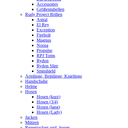
Accessoires
Größentabellen
Rudy Project Brillen
Astral
El Rey
Exception
Firebolt
Magnus
Noosa
Propulse
RPJ Toms
Rydon
Rydon Slim
Spinshield
Armlinge, Beinlinge, Knielinge
Handschuhe
Helme
Hosen
Hosen (kurz)
Hosen (3/4)
Hosen (lang)
Hosen (Lady)
Jacken
Mützen
Regenjacken und -hosen