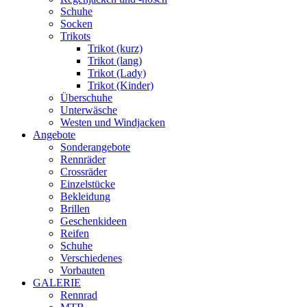
Schuhe
Socken
Trikots
Trikot (kurz)
Trikot (lang)
Trikot (Lady)
Trikot (Kinder)
Überschuhe
Unterwäsche
Westen und Windjacken
Angebote
Sonderangebote
Rennräder
Crossräder
Einzelstücke
Bekleidung
Brillen
Geschenkideen
Reifen
Schuhe
Verschiedenes
Vorbauten
GALERIE
Rennrad