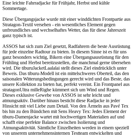
Eine leichte Fahrradjacke für Frühjahr, Herbst und kühle
Sommertage.
Diese Übergangsjacke wurde mit einer winddichten Frontpartie aus
Stratagon-Textil versehen - ein wesentliches Element gegen
unfreundliches und wechselhaftes Wetter, das für diese Jahreszeit
ganz typisch ist.
ASSOS hat sich zum Ziel gesetzt, Radfahrern die beste Ausrüstung
für jede einzelne Radtour zu bieten. In diesem Sinne ist es für uns
ganz besonders wichtig, Bikern eine Übergangsausrüstung für den
Frühling und Herbst bereitzustellen, die manchmal gerne übersehen
wird. Die tiburuJacketLaalalai stellt dieses Ziel eindrücklich unter
Beweis. Das tiburu-Modell ist ein mittelschweres Oberteil, das den
saisonalen Witterungsbedingungen gerecht wird und das Beste, das
unsere Kollektion zu bieten hat, perfekt vereint. Ein Frontpanel aus
stratagonUltra milleRighe kümmert sich um Wind und Regen.
Dieses exklusive Gewebe von ASSOS ist sehr leicht und
atmungsaktiv. Darüber hinaus besticht diese Radjacke in jeder
Hinsicht mit viel Liebe zum Detail. Von den Ärmeln aus Pavé Tex
bis hin zu den Bündchen mit Sens Heavy Tex: Jedes Element der
tiburu-Damenjacke wartet mit hochwertigen Materialien auf und
schafft eine perfekte Balance zwischen Isolierung und
Atmungsaktivität. Sämtliche Einzelheiten werden in einem speziell
von unserem unternehmensinternen Testteam entwickelten und