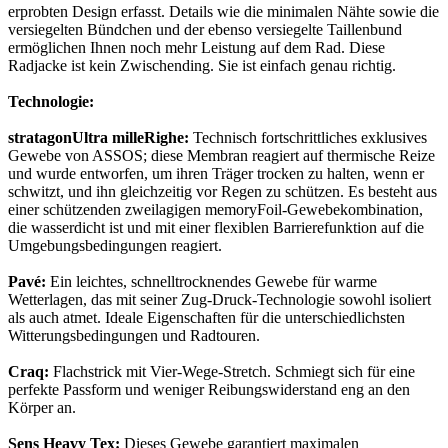
erprobten Design erfasst. Details wie die minimalen Nähte sowie die
versiegelten Bündchen und der ebenso versiegelte Taillenbund
ermöglichen Ihnen noch mehr Leistung auf dem Rad. Diese
Radjacke ist kein Zwischending. Sie ist einfach genau richtig.
Technologie:
stratagonUltra milleRighe:
Technisch fortschrittliches exklusives
Gewebe von ASSOS; diese Membran reagiert auf thermische Reize
und wurde entworfen, um ihren Träger trocken zu halten, wenn er
schwitzt, und ihn gleichzeitig vor Regen zu schützen. Es besteht aus
einer schützenden zweilagigen memoryFoil-Gewebekombination,
die wasserdicht ist und mit einer flexiblen Barrierefunktion auf die
Umgebungsbedingungen reagiert.
Pavé:
Ein leichtes, schnelltrocknendes Gewebe für warme
Wetterlagen, das mit seiner Zug-Druck-Technologie sowohl isoliert
als auch atmet. Ideale Eigenschaften für die unterschiedlichsten
Witterungsbedingungen und Radtouren.
Craq:
Flachstrick mit Vier-Wege-Stretch. Schmiegt sich für eine
perfekte Passform und weniger Reibungswiderstand eng an den
Körper an.
Sens Heavy Tex:
Dieses Gewebe garantiert maximalen