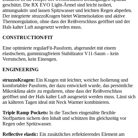
geschützt. Die RX EVO Light-Ärmel sind leicht isoliert,
atmungsaktiv und lassen Spitzwasser und leichten Regen abperlen.
Der integrierte struzzoKragen bietet Wärmeisolation und aktive
Thermoregulation, ohne dass der Reißverschluss geöffnet und der
Hals kalter Luft ausgesetzt werden muss.
CONSTRUCTION/FIT
Eine optimierte regularFit-Passform, abgerundet mit einem
elastischem, gummizugfreiem Stabilizator V11-Saum – kein
Verrutschen, kein Einengen.
ENGINEERING
struzzoKragen:
Ein Kragen mit leichter, weicher Isolierung und
komfortabler Passform, der dazu entwickelt wurde, das persönliche
Mikroklima aktiv zu regulieren, ohne dass der Reißverschluss
geöffnet und der Hals kalter Luft ausgesetzt werden muss. Lässt sich
an kälteren Tagen ideal mit Neck Warmer kombinieren.
Triple Ramp Pockets:
In die Taschen eingenähte flexible
Stoffpartien sichern den Inhalt und schützen ihn gleichzeitig vor
Regen oder Spritzwasser.
Reflective elastic:
Ein zusätzliches reflektierendes Element am