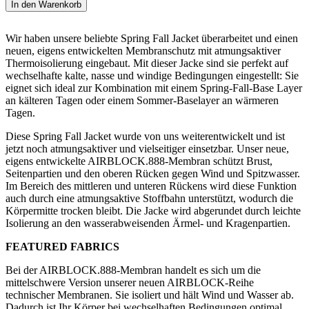
In den Warenkorb
Wir haben unsere beliebte Spring Fall Jacket überarbeitet und einen
neuen, eigens entwickelten Membranschutz mit atmungsaktiver
Thermoisolierung eingebaut. Mit dieser Jacke sind sie perfekt auf
wechselhafte kalte, nasse und windige Bedingungen eingestellt: Sie
eignet sich ideal zur Kombination mit einem Spring-Fall-Base Layer
an kälteren Tagen oder einem Sommer-Baselayer an wärmeren
Tagen.
Diese Spring Fall Jacket wurde von uns weiterentwickelt und ist
jetzt noch atmungsaktiver und vielseitiger einsetzbar. Unser neue,
eigens entwickelte AIRBLOCK.888-Membran schützt Brust,
Seitenpartien und den oberen Rücken gegen Wind und Spitzwasser.
Im Bereich des mittleren und unteren Rückens wird diese Funktion
auch durch eine atmungsaktive Stoffbahn unterstützt, wodurch die
Körpermitte trocken bleibt. Die Jacke wird abgerundet durch leichte
Isolierung an den wasserabweisenden Ärmel- und Kragenpartien.
FEATURED FABRICS
Bei der AIRBLOCK.888-Membran handelt es sich um die
mittelschwere Version unserer neuen AIRBLOCK-Reihe
technischer Membranen. Sie isoliert und hält Wind und Wasser ab.
Dadurch ist Ihr Körper bei wechselhaften Bedingungen optimal