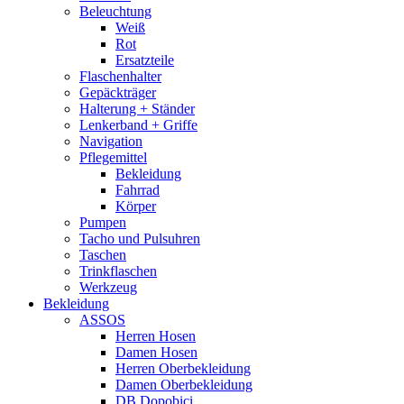
Beleuchtung
Weiß
Rot
Ersatzteile
Flaschenhalter
Gepäckträger
Halterung + Ständer
Lenkerband + Griffe
Navigation
Pflegemittel
Bekleidung
Fahrrad
Körper
Pumpen
Tacho und Pulsuhren
Taschen
Trinkflaschen
Werkzeug
Bekleidung
ASSOS
Herren Hosen
Damen Hosen
Herren Oberbekleidung
Damen Oberbekleidung
DB Dopobici