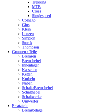
Trekking
MTB
Cross
Singlespeed
Colnago
Gios
Klein
Lenzen
Simplon
Storck
Thompson
Gruppen / Teile
Bremsen
Bremshebel
Innenlager
Kassetten
Ketten
Kurbeln
Naben
Schalt-/Bremshebel
Schalthebel
Schaltwerke
Umwerfer
Ersatzteile
Bremsbeläge