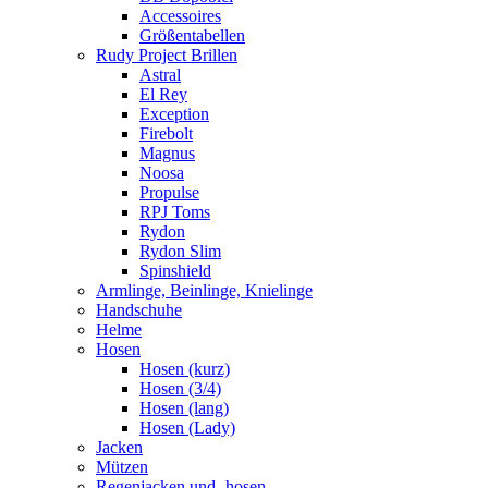
Accessoires
Größentabellen
Rudy Project Brillen
Astral
El Rey
Exception
Firebolt
Magnus
Noosa
Propulse
RPJ Toms
Rydon
Rydon Slim
Spinshield
Armlinge, Beinlinge, Knielinge
Handschuhe
Helme
Hosen
Hosen (kurz)
Hosen (3/4)
Hosen (lang)
Hosen (Lady)
Jacken
Mützen
Regenjacken und -hosen