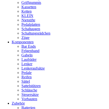
Griffgummis
Kassetten
Ketten
KLEIN
Nietstifte
Pedalplatten
Schaltaugen
Schaltungsrädchen
Züge
Komponenten
Bar Ends
Felgenband
Gabeln
Laufräder
Lenker
Lenkeraufsätze
Pedale
Reifen
Sättel
Sattelstützen
Schläuche
Steuersätze
Vorbauten
Zubehör
Batterien