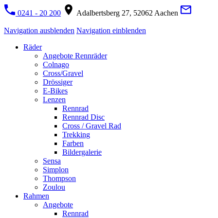
0241 - 20 200
Adalbertsberg 27, 52062 Aachen
Navigation ausblenden
Navigation einblenden
Räder
Angebote Rennräder
Colnago
Cross/Gravel
Drössiger
E-Bikes
Lenzen
Rennrad
Rennrad Disc
Cross / Gravel Rad
Trekking
Farben
Bildergalerie
Sensa
Simplon
Thompson
Zoulou
Rahmen
Angebote
Rennrad