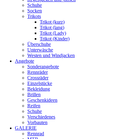
Schuhe
Socken
Trikots
Trikot (kurz)
Trikot (lang)
Trikot (Lady)
Trikot (Kinder)
Überschuhe
Unterwäsche
Westen und Windjacken
Angebote
Sonderangebote
Rennräder
Crossräder
Einzelstücke
Bekleidung
Brillen
Geschenkideen
Reifen
Schuhe
Verschiedenes
Vorbauten
GALERIE
Rennrad