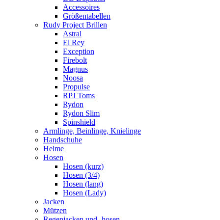
Accessoires
Größentabellen
Rudy Project Brillen
Astral
El Rey
Exception
Firebolt
Magnus
Noosa
Propulse
RPJ Toms
Rydon
Rydon Slim
Spinshield
Armlinge, Beinlinge, Knielinge
Handschuhe
Helme
Hosen
Hosen (kurz)
Hosen (3/4)
Hosen (lang)
Hosen (Lady)
Jacken
Mützen
Regenjacken und -hosen