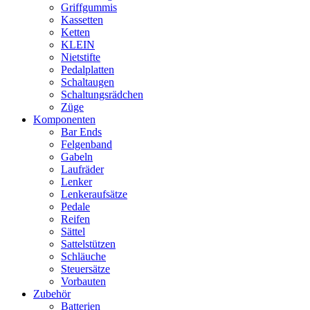
Griffgummis
Kassetten
Ketten
KLEIN
Nietstifte
Pedalplatten
Schaltaugen
Schaltungsrädchen
Züge
Komponenten
Bar Ends
Felgenband
Gabeln
Laufräder
Lenker
Lenkeraufsätze
Pedale
Reifen
Sättel
Sattelstützen
Schläuche
Steuersätze
Vorbauten
Zubehör
Batterien