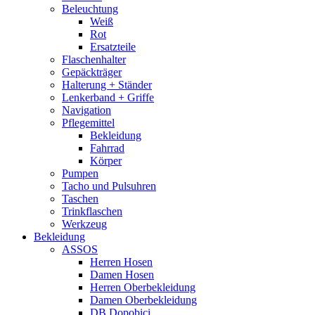
Beleuchtung
Weiß
Rot
Ersatzteile
Flaschenhalter
Gepäckträger
Halterung + Ständer
Lenkerband + Griffe
Navigation
Pflegemittel
Bekleidung
Fahrrad
Körper
Pumpen
Tacho und Pulsuhren
Taschen
Trinkflaschen
Werkzeug
Bekleidung
ASSOS
Herren Hosen
Damen Hosen
Herren Oberbekleidung
Damen Oberbekleidung
DB Dopobici