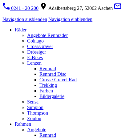
0241 - 20 200
Adalbertsberg 27, 52062 Aachen
Navigation ausblenden
Navigation einblenden
Räder
Angebote Rennräder
Colnago
Cross/Gravel
Drössiger
E-Bikes
Lenzen
Rennrad
Rennrad Disc
Cross / Gravel Rad
Trekking
Farben
Bildergalerie
Sensa
Simplon
Thompson
Zoulou
Rahmen
Angebote
Rennrad