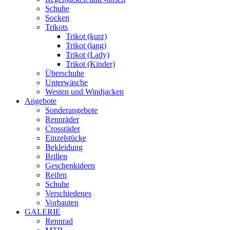
Schuhe
Socken
Trikots
Trikot (kurz)
Trikot (lang)
Trikot (Lady)
Trikot (Kinder)
Überschuhe
Unterwäsche
Westen und Windjacken
Angebote
Sonderangebote
Rennräder
Crossräder
Einzelstücke
Bekleidung
Brillen
Geschenkideen
Reifen
Schuhe
Verschiedenes
Vorbauten
GALERIE
Rennrad