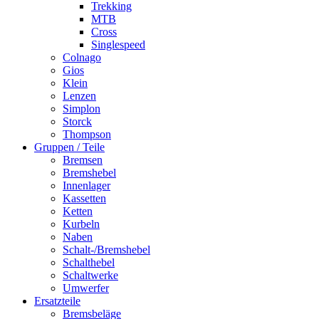
Trekking
MTB
Cross
Singlespeed
Colnago
Gios
Klein
Lenzen
Simplon
Storck
Thompson
Gruppen / Teile
Bremsen
Bremshebel
Innenlager
Kassetten
Ketten
Kurbeln
Naben
Schalt-/Bremshebel
Schalthebel
Schaltwerke
Umwerfer
Ersatzteile
Bremsbeläge