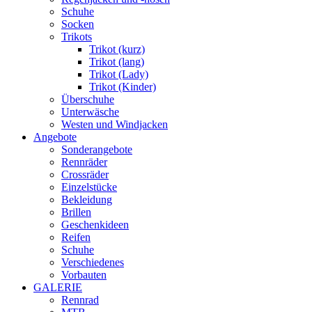
Schuhe
Socken
Trikots
Trikot (kurz)
Trikot (lang)
Trikot (Lady)
Trikot (Kinder)
Überschuhe
Unterwäsche
Westen und Windjacken
Angebote
Sonderangebote
Rennräder
Crossräder
Einzelstücke
Bekleidung
Brillen
Geschenkideen
Reifen
Schuhe
Verschiedenes
Vorbauten
GALERIE
Rennrad