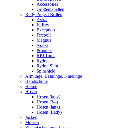
Accessoires
Größentabellen
Rudy Project Brillen
Astral
El Rey
Exception
Firebolt
Magnus
Noosa
Propulse
RPJ Toms
Rydon
Rydon Slim
Spinshield
Armlinge, Beinlinge, Knielinge
Handschuhe
Helme
Hosen
Hosen (kurz)
Hosen (3/4)
Hosen (lang)
Hosen (Lady)
Jacken
Mützen
Regenjacken und -hosen