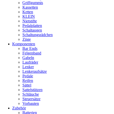
Griffgummis
Kassetten
Ketten
KLEIN
Nietstifte
Pedalplatten
Schaltaugen
Schaltungsrädchen
Züge
Komponenten
Bar Ends
Felgenband
Gabeln
Laufräder
Lenker
Lenkeraufsätze
Pedale
Reifen
Sättel
Sattelstützen
Schläuche
Steuersätze
Vorbauten
Zubehör
Batterien