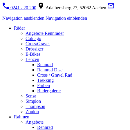
0241 - 20 200
Adalbertsberg 27, 52062 Aachen
Navigation ausblenden
Navigation einblenden
Räder
Angebote Rennräder
Colnago
Cross/Gravel
Drössiger
E-Bikes
Lenzen
Rennrad
Rennrad Disc
Cross / Gravel Rad
Trekking
Farben
Bildergalerie
Sensa
Simplon
Thompson
Zoulou
Rahmen
Angebote
Rennrad