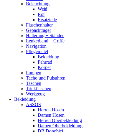
Beleuchtung
Weiß
Rot
Ersatzteile
Flaschenhalter
Gepäckträger
Halterung + Ständer
Lenkerband + Griffe
Navigation
Pflegemittel
Bekleidung
Fahrrad
Körper
Pumpen
Tacho und Pulsuhren
Taschen
Trinkflaschen
Werkzeug
Bekleidung
ASSOS
Herren Hosen
Damen Hosen
Herren Oberbekleidung
Damen Oberbekleidung
DB Dopobici