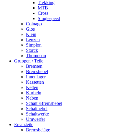
Trekking
MTB
Cross
Singlespeed
Colnago
Gios
Klein
Lenzen
Simplon
Storck
Thompson
Gruppen / Teile
Bremsen
Bremshebel
Innenlager
Kassetten
Ketten
Kurbeln
Naben
Schalt-/Bremshebel
Schalthebel
Schaltwerke
Umwerfer
Ersatzteile
Bremsbeläge