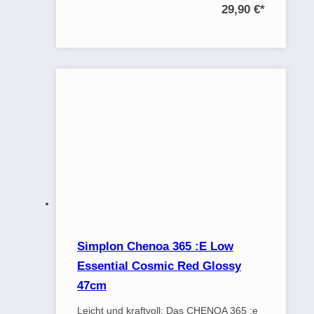
29,90 €
*
Simplon Chenoa 365 :E Low
Essential Cosmic Red Glossy
47cm
Leicht und kraftvoll: Das CHENOA 365 :e