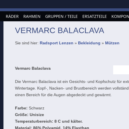
RÄDER
RAHMEN
GRUPPEN / TEILE
ERSATZTEILE
KOMPON
VERMARC BALACLAVA
Sie sind hier:
Radsport Lenzen
»
Bekleidung
»
Mützen
Vermarc Balaclava
Die Vermarc Balaclava ist ein Gesichts- und Kopfschutz für ext
Wintertage. Kopf-, Nacken- und Brustbereich werden vollständi
einen Bereich für die Augen abgedeckt und gewärmt.
Farbe:
Schwarz
Größe:
Unisize
Temperaturbereich:
8 C und kälter.
Material:
86% Polyamid, 14% Elasthan