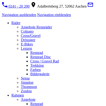
0241 - 20 200
Adalbertsberg 27, 52062 Aachen
Navigation ausblenden
Navigation einblenden
Räder
Angebote Rennräder
Colnago
Cross/Gravel
Drössiger
E-Bikes
Lenzen
Rennrad
Rennrad Disc
Cross / Gravel Rad
Trekking
Farben
Bildergalerie
Sensa
Simplon
Thompson
Zoulou
Rahmen
Angebote
Rennrad