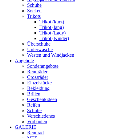
Schuhe
Socken
Trikots
Trikot (kurz)
Trikot (lang)
Trikot (Lady)
Trikot (Kinder)
Überschuhe
Unterwäsche
Westen und Windjacken
Angebote
Sonderangebote
Rennräder
Crossräder
Einzelstücke
Bekleidung
Brillen
Geschenkideen
Reifen
Schuhe
Verschiedenes
Vorbauten
GALERIE
Rennrad