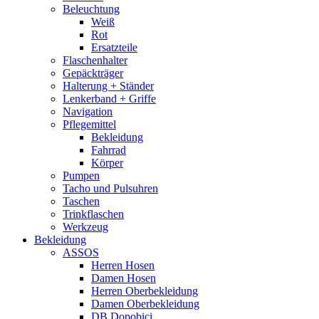
Beleuchtung
Weiß
Rot
Ersatzteile
Flaschenhalter
Gepäckträger
Halterung + Ständer
Lenkerband + Griffe
Navigation
Pflegemittel
Bekleidung
Fahrrad
Körper
Pumpen
Tacho und Pulsuhren
Taschen
Trinkflaschen
Werkzeug
Bekleidung
ASSOS
Herren Hosen
Damen Hosen
Herren Oberbekleidung
Damen Oberbekleidung
DB Dopobici