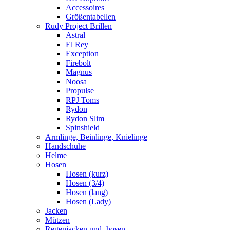
Accessoires
Größentabellen
Rudy Project Brillen
Astral
El Rey
Exception
Firebolt
Magnus
Noosa
Propulse
RPJ Toms
Rydon
Rydon Slim
Spinshield
Armlinge, Beinlinge, Knielinge
Handschuhe
Helme
Hosen
Hosen (kurz)
Hosen (3/4)
Hosen (lang)
Hosen (Lady)
Jacken
Mützen
Regenjacken und -hosen