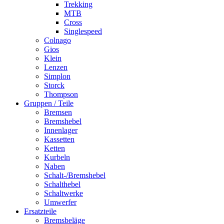
Trekking
MTB
Cross
Singlespeed
Colnago
Gios
Klein
Lenzen
Simplon
Storck
Thompson
Gruppen / Teile
Bremsen
Bremshebel
Innenlager
Kassetten
Ketten
Kurbeln
Naben
Schalt-/Bremshebel
Schalthebel
Schaltwerke
Umwerfer
Ersatzteile
Bremsbeläge