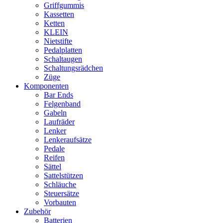
Griffgummis
Kassetten
Ketten
KLEIN
Nietstifte
Pedalplatten
Schaltaugen
Schaltungsrädchen
Züge
Komponenten
Bar Ends
Felgenband
Gabeln
Laufräder
Lenker
Lenkeraufsätze
Pedale
Reifen
Sättel
Sattelstützen
Schläuche
Steuersätze
Vorbauten
Zubehör
Batterien