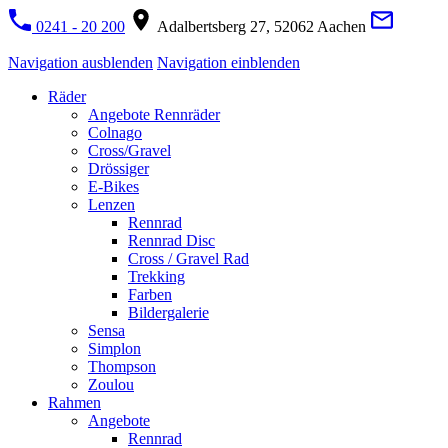
0241 - 20 200
Adalbertsberg 27, 52062 Aachen
Navigation ausblenden
Navigation einblenden
Räder
Angebote Rennräder
Colnago
Cross/Gravel
Drössiger
E-Bikes
Lenzen
Rennrad
Rennrad Disc
Cross / Gravel Rad
Trekking
Farben
Bildergalerie
Sensa
Simplon
Thompson
Zoulou
Rahmen
Angebote
Rennrad