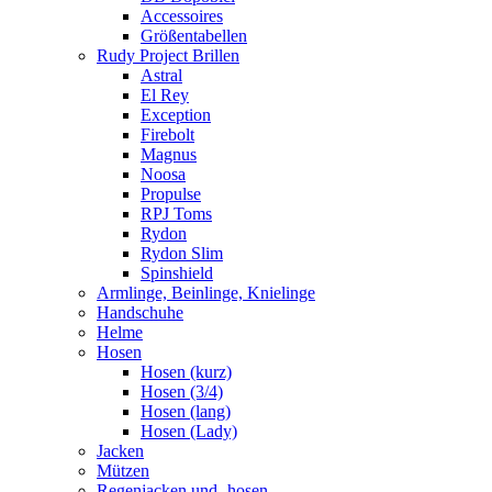
Accessoires
Größentabellen
Rudy Project Brillen
Astral
El Rey
Exception
Firebolt
Magnus
Noosa
Propulse
RPJ Toms
Rydon
Rydon Slim
Spinshield
Armlinge, Beinlinge, Knielinge
Handschuhe
Helme
Hosen
Hosen (kurz)
Hosen (3/4)
Hosen (lang)
Hosen (Lady)
Jacken
Mützen
Regenjacken und -hosen