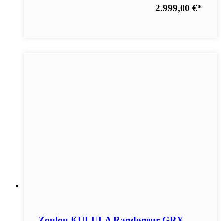
2.999,00 €
*
Zoulou KULULA Randoneur GRX