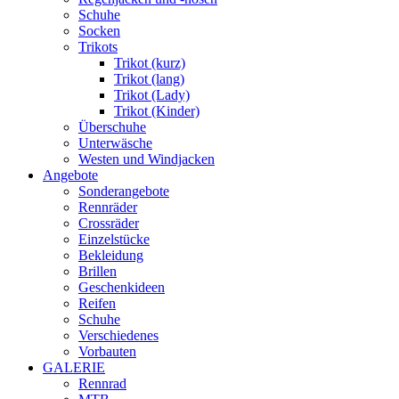
Schuhe
Socken
Trikots
Trikot (kurz)
Trikot (lang)
Trikot (Lady)
Trikot (Kinder)
Überschuhe
Unterwäsche
Westen und Windjacken
Angebote
Sonderangebote
Rennräder
Crossräder
Einzelstücke
Bekleidung
Brillen
Geschenkideen
Reifen
Schuhe
Verschiedenes
Vorbauten
GALERIE
Rennrad