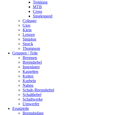
Trekking
MTB
Cross
Singlespeed
Colnago
Gios
Klein
Lenzen
Simplon
Storck
Thompson
Gruppen / Teile
Bremsen
Bremshebel
Innenlager
Kassetten
Ketten
Kurbeln
Naben
Schalt-/Bremshebel
Schalthebel
Schaltwerke
Umwerfer
Ersatzteile
Bremsbeläge