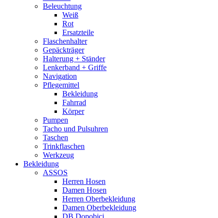
Beleuchtung
Weiß
Rot
Ersatzteile
Flaschenhalter
Gepäckträger
Halterung + Ständer
Lenkerband + Griffe
Navigation
Pflegemittel
Bekleidung
Fahrrad
Körper
Pumpen
Tacho und Pulsuhren
Taschen
Trinkflaschen
Werkzeug
Bekleidung
ASSOS
Herren Hosen
Damen Hosen
Herren Oberbekleidung
Damen Oberbekleidung
DB Dopobici