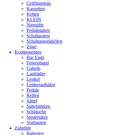
Griffgummis
Kassetten
Ketten
KLEIN
Nietstifte
Pedalplatten
Schaltaugen
Schaltungsrädchen
Züge
Komponenten
Bar Ends
Felgenband
Gabeln
Laufräder
Lenker
Lenkeraufsätze
Pedale
Reifen
Sättel
Sattelstützen
Schläuche
Steuersätze
Vorbauten
Zubehör
Batterien