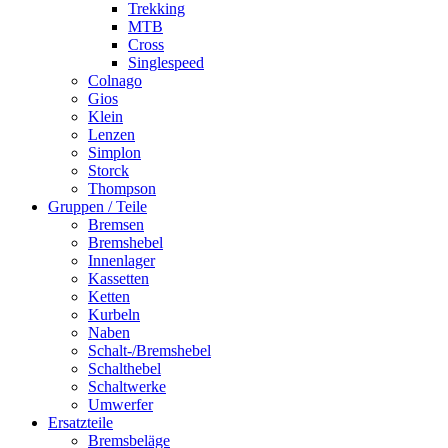
Trekking
MTB
Cross
Singlespeed
Colnago
Gios
Klein
Lenzen
Simplon
Storck
Thompson
Gruppen / Teile
Bremsen
Bremshebel
Innenlager
Kassetten
Ketten
Kurbeln
Naben
Schalt-/Bremshebel
Schalthebel
Schaltwerke
Umwerfer
Ersatzteile
Bremsbeläge