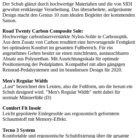
Der Schuh glänzt durch hochwertige Materialien und die von SIDI
gewohnt erstklassige Verarbeitung. Das überarbeitete, aufgeräumte
Design macht den Genius 10 zum idealen Begleiter der kommenden
Saison.
Road Twenty Carbon Composite Sole:
Hochwertige carbonfaserverstärkte Nylon-Sohle in Carbonoptik.
Aus dem Zusatz von Carbon resultiert eine hervorragende Festigkeit
bei optimalem Komfort im gesamten Fußbereich. Für ein
angenehmes Gehen besitzt sie einen rutschfesten, austauschbaren
Absatz aus Polyurethan. Mit Ausrichtungsskala für optimale
Positionierung der Pedalplatten. Kompatibel mit allen gängigen
Rennrad-Pedalsystemen und im brandneuen Design für 2020.
Men's Regular Width
„Last“ bezeichnet den Leisten, also die Fußform, um die herum ein
Schuh designed wird. "Men's Regular Width" steht dabei für
normale Männerfüße (D)
Comfort Fit Insole
Leicht gepolsterte Einlegesohle aus ergonomisch geformtem
Schaumstoff mit Memory-Effekt.
Tecno 3 System
Komfortable und ergonomische Schuhfixierung über die gesamte