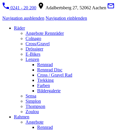
0241 - 20 200
Adalbertsberg 27, 52062 Aachen
Navigation ausblenden
Navigation einblenden
Räder
Angebote Rennräder
Colnago
Cross/Gravel
Drössiger
E-Bikes
Lenzen
Rennrad
Rennrad Disc
Cross / Gravel Rad
Trekking
Farben
Bildergalerie
Sensa
Simplon
Thompson
Zoulou
Rahmen
Angebote
Rennrad