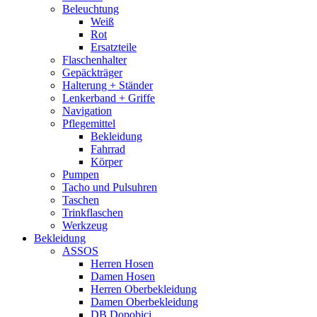
Beleuchtung
Weiß
Rot
Ersatzteile
Flaschenhalter
Gepäckträger
Halterung + Ständer
Lenkerband + Griffe
Navigation
Pflegemittel
Bekleidung
Fahrrad
Körper
Pumpen
Tacho und Pulsuhren
Taschen
Trinkflaschen
Werkzeug
Bekleidung
ASSOS
Herren Hosen
Damen Hosen
Herren Oberbekleidung
Damen Oberbekleidung
DB Dopobici