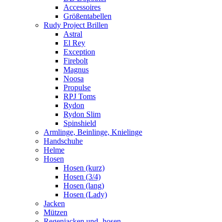
Accessoires
Größentabellen
Rudy Project Brillen
Astral
El Rey
Exception
Firebolt
Magnus
Noosa
Propulse
RPJ Toms
Rydon
Rydon Slim
Spinshield
Armlinge, Beinlinge, Knielinge
Handschuhe
Helme
Hosen
Hosen (kurz)
Hosen (3/4)
Hosen (lang)
Hosen (Lady)
Jacken
Mützen
Regenjacken und -hosen