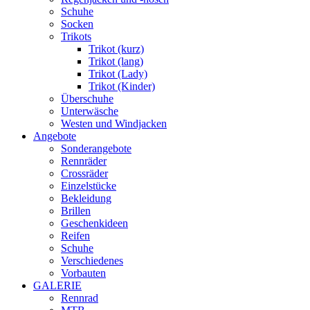
Schuhe
Socken
Trikots
Trikot (kurz)
Trikot (lang)
Trikot (Lady)
Trikot (Kinder)
Überschuhe
Unterwäsche
Westen und Windjacken
Angebote
Sonderangebote
Rennräder
Crossräder
Einzelstücke
Bekleidung
Brillen
Geschenkideen
Reifen
Schuhe
Verschiedenes
Vorbauten
GALERIE
Rennrad