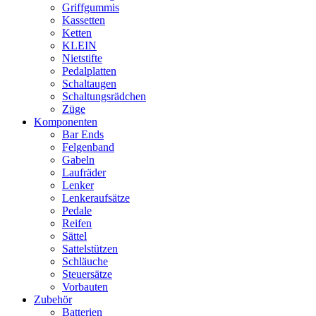
Griffgummis
Kassetten
Ketten
KLEIN
Nietstifte
Pedalplatten
Schaltaugen
Schaltungsrädchen
Züge
Komponenten
Bar Ends
Felgenband
Gabeln
Laufräder
Lenker
Lenkeraufsätze
Pedale
Reifen
Sättel
Sattelstützen
Schläuche
Steuersätze
Vorbauten
Zubehör
Batterien