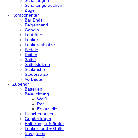
Schaltaugen
Schaltungsrädchen
Züge
Komponenten
Bar Ends
Felgenband
Gabeln
Laufräder
Lenker
Lenkeraufsätze
Pedale
Reifen
Sättel
Sattelstützen
Schläuche
Steuersätze
Vorbauten
Zubehör
Batterien
Beleuchtung
Weiß
Rot
Ersatzteile
Flaschenhalter
Gepäckträger
Halterung + Ständer
Lenkerband + Griffe
Navigation