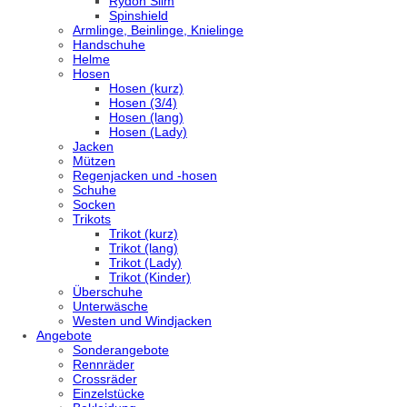
Rydon Slim
Spinshield
Armlinge, Beinlinge, Knielinge
Handschuhe
Helme
Hosen
Hosen (kurz)
Hosen (3/4)
Hosen (lang)
Hosen (Lady)
Jacken
Mützen
Regenjacken und -hosen
Schuhe
Socken
Trikots
Trikot (kurz)
Trikot (lang)
Trikot (Lady)
Trikot (Kinder)
Überschuhe
Unterwäsche
Westen und Windjacken
Angebote
Sonderangebote
Rennräder
Crossräder
Einzelstücke