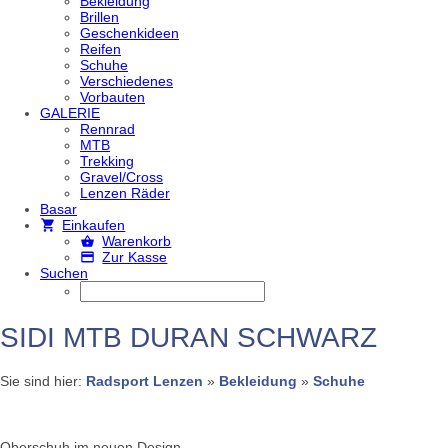
Bekleidung
Brillen
Geschenkideen
Reifen
Schuhe
Verschiedenes
Vorbauten
GALERIE
Rennrad
MTB
Trekking
Gravel/Cross
Lenzen Räder
Basar
Einkaufen
Warenkorb
Zur Kasse
Suchen
SIDI MTB DURAN SCHWARZ
Sie sind hier:
Radsport Lenzen
»
Bekleidung
»
Schuhe
Oberschuh im neuen Design