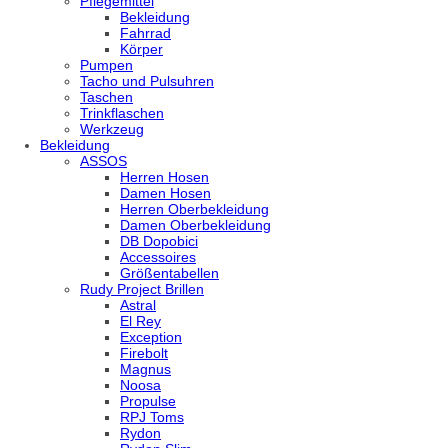
Pflegemittel
Bekleidung
Fahrrad
Körper
Pumpen
Tacho und Pulsuhren
Taschen
Trinkflaschen
Werkzeug
Bekleidung
ASSOS
Herren Hosen
Damen Hosen
Herren Oberbekleidung
Damen Oberbekleidung
DB Dopobici
Accessoires
Größentabellen
Rudy Project Brillen
Astral
El Rey
Exception
Firebolt
Magnus
Noosa
Propulse
RPJ Toms
Rydon