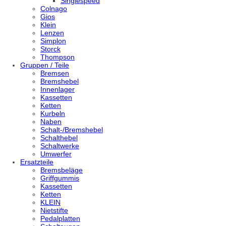
Singlespeed
Colnago
Gios
Klein
Lenzen
Simplon
Storck
Thompson
Gruppen / Teile
Bremsen
Bremshebel
Innenlager
Kassetten
Ketten
Kurbeln
Naben
Schalt-/Bremshebel
Schalthebel
Schaltwerke
Umwerfer
Ersatzteile
Bremsbeläge
Griffgummis
Kassetten
Ketten
KLEIN
Nietstifte
Pedalplatten