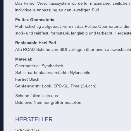
Das Firmor Verschlusssystem wurde für maximalen, seitlichen Ha
individuelle Anpassung an den jeweiligen Fuß.
Politex Obermaterial
Mehrschichtig aufgebaut, vereint das Politex Obermaterial die 
stoß- und reißfest, formstabil, langlebig und farbecht. Herges
Replacable Heel Pad
Alle ROAD-Schuhe von SIDI verfügen über einen auswechselb
Material:
Obermaterial: Synthetisch
Sohle: carbonfaserverstärkte Nylonsohle
Farbe:
Black
Sohlennorm:
Look, SPD-SL, Time (3-Loch)
Schuhe fallen klein aus.
Bitte eine Nummer größer bestellen.
HERSTELLER
Sidi Sport S.r.l.