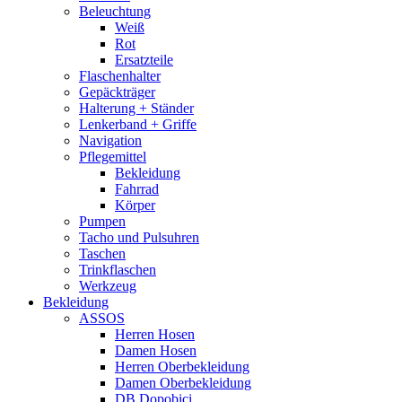
Beleuchtung
Weiß
Rot
Ersatzteile
Flaschenhalter
Gepäckträger
Halterung + Ständer
Lenkerband + Griffe
Navigation
Pflegemittel
Bekleidung
Fahrrad
Körper
Pumpen
Tacho und Pulsuhren
Taschen
Trinkflaschen
Werkzeug
Bekleidung
ASSOS
Herren Hosen
Damen Hosen
Herren Oberbekleidung
Damen Oberbekleidung
DB Dopobici