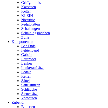
Griffgummis
Kassetten
Ketten
KLEIN
Nietstifte
Pedalplatten
Schaltaugen
Schaltungsrädchen
Züge
Komponenten
Bar Ends
Felgenband
Gabeln
Laufräder
Lenker
Lenkeraufsätze
Pedale
Reifen
Sättel
Sattelstützen
Schläuche
Steuersätze
Vorbauten
Zubehör
Batterien