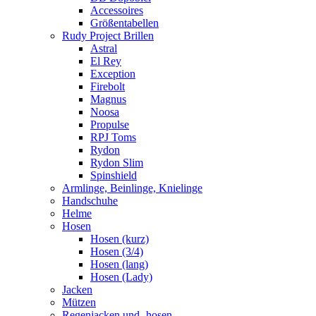
Accessoires
Größentabellen
Rudy Project Brillen
Astral
El Rey
Exception
Firebolt
Magnus
Noosa
Propulse
RPJ Toms
Rydon
Rydon Slim
Spinshield
Armlinge, Beinlinge, Knielinge
Handschuhe
Helme
Hosen
Hosen (kurz)
Hosen (3/4)
Hosen (lang)
Hosen (Lady)
Jacken
Mützen
Regenjacken und -hosen