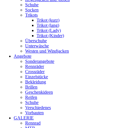
Schuhe
Socken
Trikots
Trikot (kurz)
Trikot (lang)
Trikot (Lady)
Trikot (Kinder)
Überschuhe
Unterwäsche
Westen und Windjacken
Angebote
Sonderangebote
Rennräder
Crossräder
Einzelstücke
Bekleidung
Brillen
Geschenkideen
Reifen
Schuhe
Verschiedenes
Vorbauten
GALERIE
Rennrad