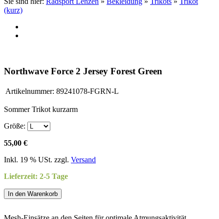
Sie sind hier:
Radsport Lenzen
»
Bekleidung
»
Trikots
»
Trikot
(kurz)
Northwave Force 2 Jersey Forest Green
Artikelnummer:
89241078-FGRN-L
Sommer Trikot kurzarm
Größe:
55,00 €
Inkl. 19 % USt. zzgl.
Versand
Lieferzeit: 2-5 Tage
In den Warenkorb
Mesh-Einsätze an den Seiten für optimale Atmungsaktivität