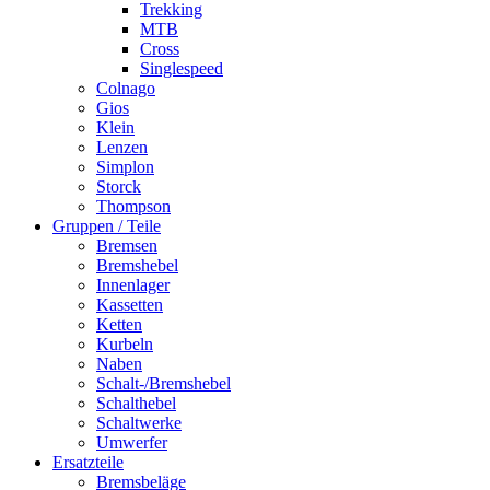
Trekking
MTB
Cross
Singlespeed
Colnago
Gios
Klein
Lenzen
Simplon
Storck
Thompson
Gruppen / Teile
Bremsen
Bremshebel
Innenlager
Kassetten
Ketten
Kurbeln
Naben
Schalt-/Bremshebel
Schalthebel
Schaltwerke
Umwerfer
Ersatzteile
Bremsbeläge