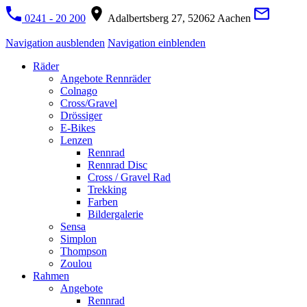
0241 - 20 200
Adalbertsberg 27, 52062 Aachen
Navigation ausblenden
Navigation einblenden
Räder
Angebote Rennräder
Colnago
Cross/Gravel
Drössiger
E-Bikes
Lenzen
Rennrad
Rennrad Disc
Cross / Gravel Rad
Trekking
Farben
Bildergalerie
Sensa
Simplon
Thompson
Zoulou
Rahmen
Angebote
Rennrad