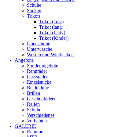
Schuhe
Socken
Trikots
Trikot (kurz)
Trikot (lang)
Trikot (Lady)
Trikot (Kinder)
Überschuhe
Unterwäsche
Westen und Windjacken
Angebote
Sonderangebote
Rennräder
Crossräder
Einzelstücke
Bekleidung
Brillen
Geschenkideen
Reifen
Schuhe
Verschiedenes
Vorbauten
GALERIE
Rennrad