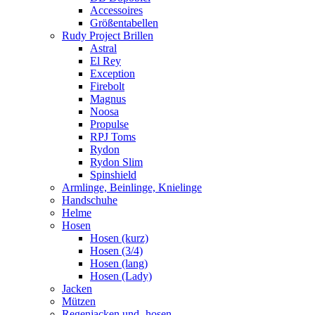
Accessoires
Größentabellen
Rudy Project Brillen
Astral
El Rey
Exception
Firebolt
Magnus
Noosa
Propulse
RPJ Toms
Rydon
Rydon Slim
Spinshield
Armlinge, Beinlinge, Knielinge
Handschuhe
Helme
Hosen
Hosen (kurz)
Hosen (3/4)
Hosen (lang)
Hosen (Lady)
Jacken
Mützen
Regenjacken und -hosen