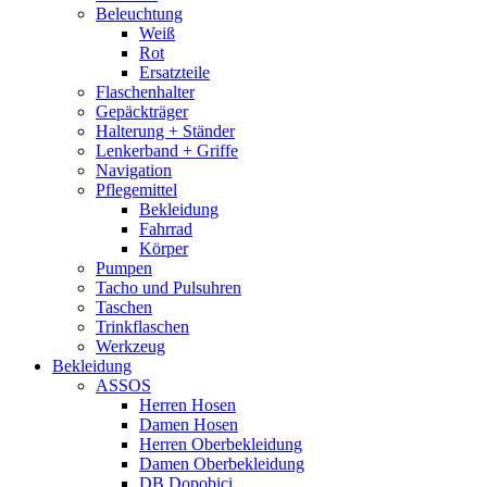
Beleuchtung
Weiß
Rot
Ersatzteile
Flaschenhalter
Gepäckträger
Halterung + Ständer
Lenkerband + Griffe
Navigation
Pflegemittel
Bekleidung
Fahrrad
Körper
Pumpen
Tacho und Pulsuhren
Taschen
Trinkflaschen
Werkzeug
Bekleidung
ASSOS
Herren Hosen
Damen Hosen
Herren Oberbekleidung
Damen Oberbekleidung
DB Dopobici