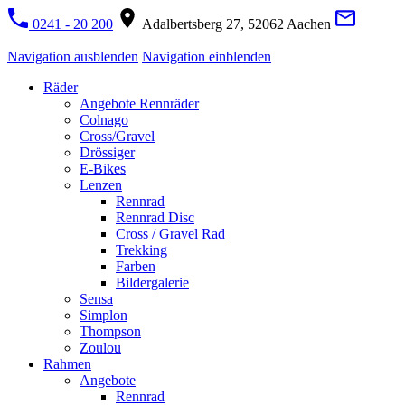
0241 - 20 200
Adalbertsberg 27, 52062 Aachen
Navigation ausblenden
Navigation einblenden
Räder
Angebote Rennräder
Colnago
Cross/Gravel
Drössiger
E-Bikes
Lenzen
Rennrad
Rennrad Disc
Cross / Gravel Rad
Trekking
Farben
Bildergalerie
Sensa
Simplon
Thompson
Zoulou
Rahmen
Angebote
Rennrad