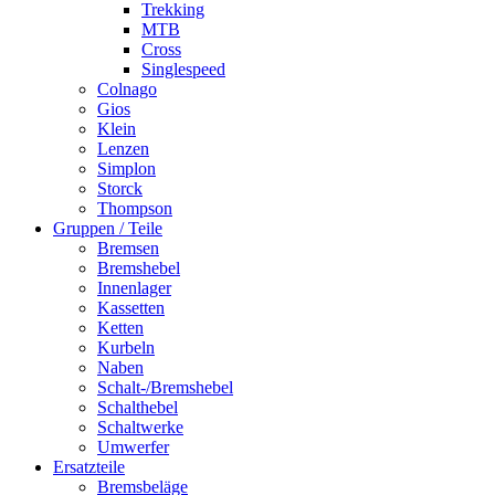
Trekking
MTB
Cross
Singlespeed
Colnago
Gios
Klein
Lenzen
Simplon
Storck
Thompson
Gruppen / Teile
Bremsen
Bremshebel
Innenlager
Kassetten
Ketten
Kurbeln
Naben
Schalt-/Bremshebel
Schalthebel
Schaltwerke
Umwerfer
Ersatzteile
Bremsbeläge