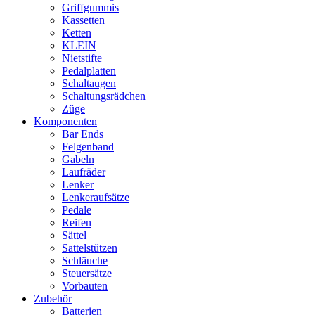
Griffgummis
Kassetten
Ketten
KLEIN
Nietstifte
Pedalplatten
Schaltaugen
Schaltungsrädchen
Züge
Komponenten
Bar Ends
Felgenband
Gabeln
Laufräder
Lenker
Lenkeraufsätze
Pedale
Reifen
Sättel
Sattelstützen
Schläuche
Steuersätze
Vorbauten
Zubehör
Batterien