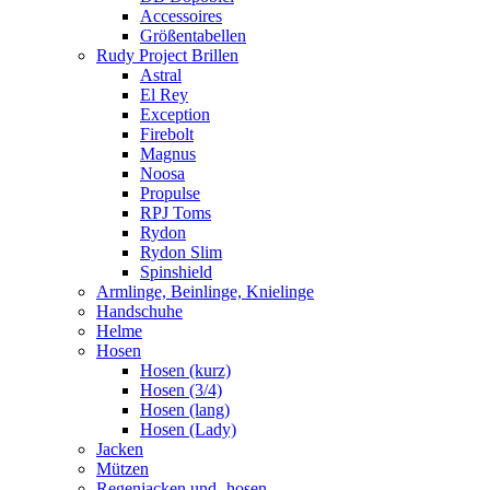
Accessoires
Größentabellen
Rudy Project Brillen
Astral
El Rey
Exception
Firebolt
Magnus
Noosa
Propulse
RPJ Toms
Rydon
Rydon Slim
Spinshield
Armlinge, Beinlinge, Knielinge
Handschuhe
Helme
Hosen
Hosen (kurz)
Hosen (3/4)
Hosen (lang)
Hosen (Lady)
Jacken
Mützen
Regenjacken und -hosen