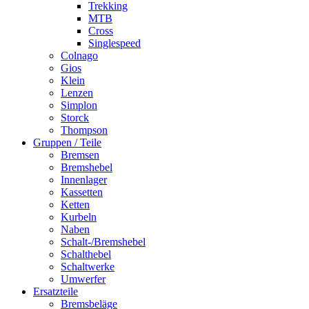
Trekking
MTB
Cross
Singlespeed
Colnago
Gios
Klein
Lenzen
Simplon
Storck
Thompson
Gruppen / Teile
Bremsen
Bremshebel
Innenlager
Kassetten
Ketten
Kurbeln
Naben
Schalt-/Bremshebel
Schalthebel
Schaltwerke
Umwerfer
Ersatzteile
Bremsbeläge