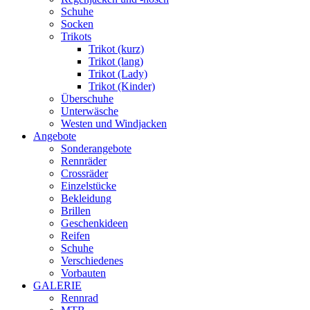
Schuhe
Socken
Trikots
Trikot (kurz)
Trikot (lang)
Trikot (Lady)
Trikot (Kinder)
Überschuhe
Unterwäsche
Westen und Windjacken
Angebote
Sonderangebote
Rennräder
Crossräder
Einzelstücke
Bekleidung
Brillen
Geschenkideen
Reifen
Schuhe
Verschiedenes
Vorbauten
GALERIE
Rennrad