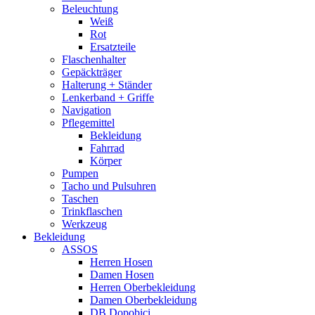
Beleuchtung
Weiß
Rot
Ersatzteile
Flaschenhalter
Gepäckträger
Halterung + Ständer
Lenkerband + Griffe
Navigation
Pflegemittel
Bekleidung
Fahrrad
Körper
Pumpen
Tacho und Pulsuhren
Taschen
Trinkflaschen
Werkzeug
Bekleidung
ASSOS
Herren Hosen
Damen Hosen
Herren Oberbekleidung
Damen Oberbekleidung
DB Dopobici