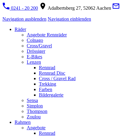
0241 - 20 200
Adalbertsberg 27, 52062 Aachen
Navigation ausblenden
Navigation einblenden
Räder
Angebote Rennräder
Colnago
Cross/Gravel
Drössiger
E-Bikes
Lenzen
Rennrad
Rennrad Disc
Cross / Gravel Rad
Trekking
Farben
Bildergalerie
Sensa
Simplon
Thompson
Zoulou
Rahmen
Angebote
Rennrad