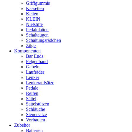
Griffgummis
Kassetten
Ketten
KLEIN
Nietstifte
Pedalplatten
Schaltaugen
Schaltungsrädchen
Züge
Komponenten
Bar Ends
Felgenband
Gabeln
Laufräder
Lenker
Lenkeraufsätze
Pedale
Reifen
Sättel
Sattelstützen
Schläuche
Steuersätze
Vorbauten
Zubehör
Batterien