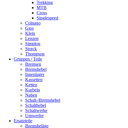
Trekking
MTB
Cross
Singlespeed
Colnago
Gios
Klein
Lenzen
Simplon
Storck
Thompson
Gruppen / Teile
Bremsen
Bremshebel
Innenlager
Kassetten
Ketten
Kurbeln
Naben
Schalt-/Bremshebel
Schalthebel
Schaltwerke
Umwerfer
Ersatzteile
Bremsbeläge