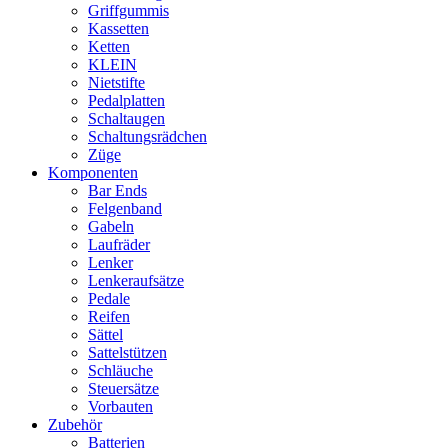
Griffgummis
Kassetten
Ketten
KLEIN
Nietstifte
Pedalplatten
Schaltaugen
Schaltungsrädchen
Züge
Komponenten
Bar Ends
Felgenband
Gabeln
Laufräder
Lenker
Lenkeraufsätze
Pedale
Reifen
Sättel
Sattelstützen
Schläuche
Steuersätze
Vorbauten
Zubehör
Batterien