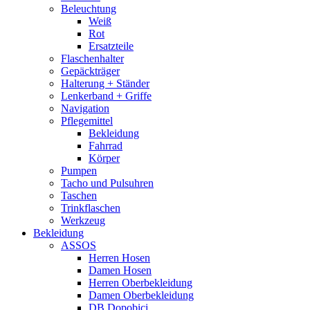
Beleuchtung
Weiß
Rot
Ersatzteile
Flaschenhalter
Gepäckträger
Halterung + Ständer
Lenkerband + Griffe
Navigation
Pflegemittel
Bekleidung
Fahrrad
Körper
Pumpen
Tacho und Pulsuhren
Taschen
Trinkflaschen
Werkzeug
Bekleidung
ASSOS
Herren Hosen
Damen Hosen
Herren Oberbekleidung
Damen Oberbekleidung
DB Dopobici