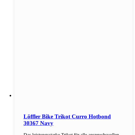
Löffler Bike Trikot Curro Hotbond
30367 Navy
Das leistungsstarke Trikot für alle anspruchsvollen