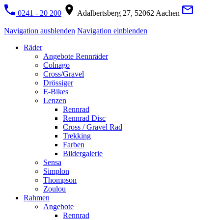
0241 - 20 200
Adalbertsberg 27, 52062 Aachen
Navigation ausblenden
Navigation einblenden
Räder
Angebote Rennräder
Colnago
Cross/Gravel
Drössiger
E-Bikes
Lenzen
Rennrad
Rennrad Disc
Cross / Gravel Rad
Trekking
Farben
Bildergalerie
Sensa
Simplon
Thompson
Zoulou
Rahmen
Angebote
Rennrad