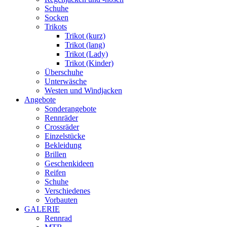
Schuhe
Socken
Trikots
Trikot (kurz)
Trikot (lang)
Trikot (Lady)
Trikot (Kinder)
Überschuhe
Unterwäsche
Westen und Windjacken
Angebote
Sonderangebote
Rennräder
Crossräder
Einzelstücke
Bekleidung
Brillen
Geschenkideen
Reifen
Schuhe
Verschiedenes
Vorbauten
GALERIE
Rennrad