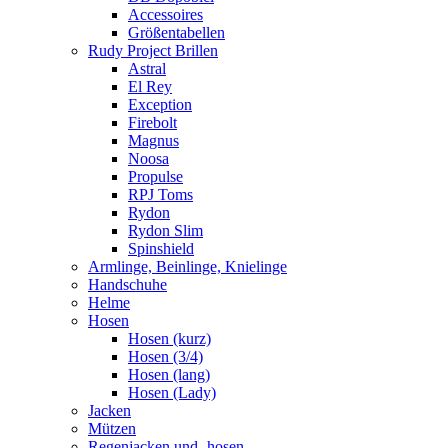
Accessoires
Größentabellen
Rudy Project Brillen
Astral
El Rey
Exception
Firebolt
Magnus
Noosa
Propulse
RPJ Toms
Rydon
Rydon Slim
Spinshield
Armlinge, Beinlinge, Knielinge
Handschuhe
Helme
Hosen
Hosen (kurz)
Hosen (3/4)
Hosen (lang)
Hosen (Lady)
Jacken
Mützen
Regenjacken und -hosen