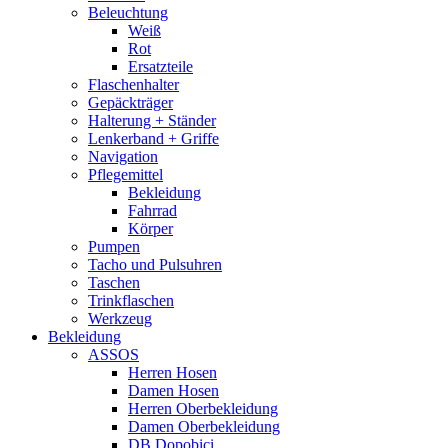
Beleuchtung
Weiß
Rot
Ersatzteile
Flaschenhalter
Gepäckträger
Halterung + Ständer
Lenkerband + Griffe
Navigation
Pflegemittel
Bekleidung
Fahrrad
Körper
Pumpen
Tacho und Pulsuhren
Taschen
Trinkflaschen
Werkzeug
Bekleidung
ASSOS
Herren Hosen
Damen Hosen
Herren Oberbekleidung
Damen Oberbekleidung
DB Dopobici