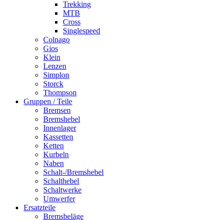
Trekking
MTB
Cross
Singlespeed
Colnago
Gios
Klein
Lenzen
Simplon
Storck
Thompson
Gruppen / Teile
Bremsen
Bremshebel
Innenlager
Kassetten
Ketten
Kurbeln
Naben
Schalt-/Bremshebel
Schalthebel
Schaltwerke
Umwerfer
Ersatzteile
Bremsbeläge