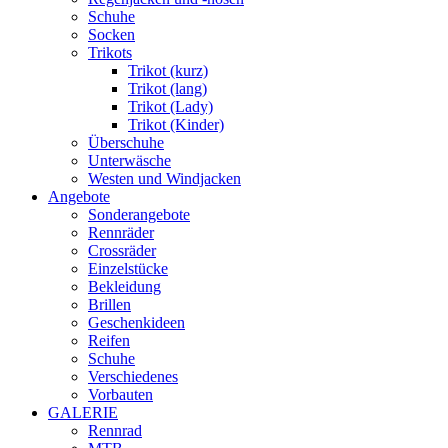
Schuhe
Socken
Trikots
Trikot (kurz)
Trikot (lang)
Trikot (Lady)
Trikot (Kinder)
Überschuhe
Unterwäsche
Westen und Windjacken
Angebote
Sonderangebote
Rennräder
Crossräder
Einzelstücke
Bekleidung
Brillen
Geschenkideen
Reifen
Schuhe
Verschiedenes
Vorbauten
GALERIE
Rennrad