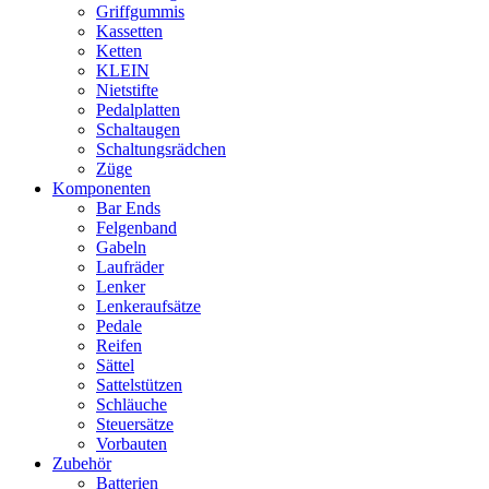
Griffgummis
Kassetten
Ketten
KLEIN
Nietstifte
Pedalplatten
Schaltaugen
Schaltungsrädchen
Züge
Komponenten
Bar Ends
Felgenband
Gabeln
Laufräder
Lenker
Lenkeraufsätze
Pedale
Reifen
Sättel
Sattelstützen
Schläuche
Steuersätze
Vorbauten
Zubehör
Batterien