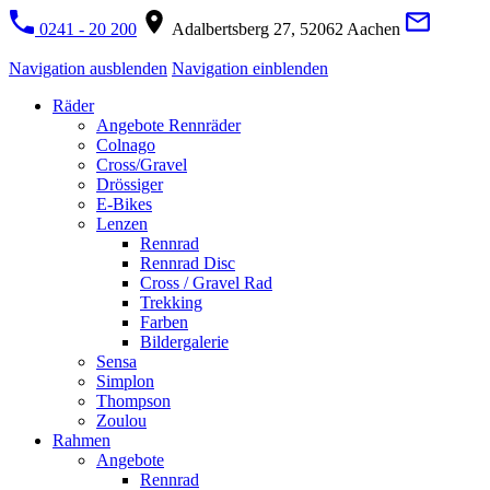
0241 - 20 200
Adalbertsberg 27, 52062 Aachen
Navigation ausblenden
Navigation einblenden
Räder
Angebote Rennräder
Colnago
Cross/Gravel
Drössiger
E-Bikes
Lenzen
Rennrad
Rennrad Disc
Cross / Gravel Rad
Trekking
Farben
Bildergalerie
Sensa
Simplon
Thompson
Zoulou
Rahmen
Angebote
Rennrad