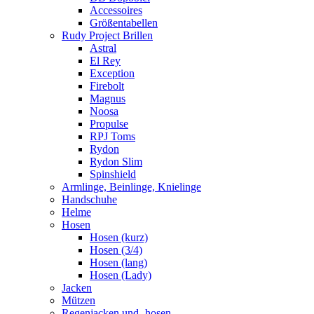
Accessoires
Größentabellen
Rudy Project Brillen
Astral
El Rey
Exception
Firebolt
Magnus
Noosa
Propulse
RPJ Toms
Rydon
Rydon Slim
Spinshield
Armlinge, Beinlinge, Knielinge
Handschuhe
Helme
Hosen
Hosen (kurz)
Hosen (3/4)
Hosen (lang)
Hosen (Lady)
Jacken
Mützen
Regenjacken und -hosen