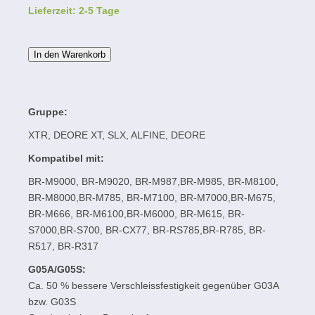
Lieferzeit: 2-5 Tage
In den Warenkorb
Gruppe:
XTR, DEORE XT, SLX, ALFINE, DEORE
Kompatibel mit:
BR-M9000, BR-M9020, BR-M987,BR-M985, BR-M8100,
BR-M8000,BR-M785, BR-M7100, BR-M7000,BR-M675,
BR-M666, BR-M6100,BR-M6000, BR-M615, BR-
S7000,BR-S700, BR-CX77, BR-RS785,BR-R785, BR-
R517, BR-R317
G05A/G05S:
Ca. 50 % bessere Verschleissfestigkeit gegenüber G03A
bzw. G03S