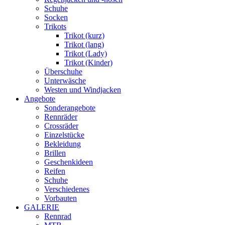
Schuhe
Socken
Trikots
Trikot (kurz)
Trikot (lang)
Trikot (Lady)
Trikot (Kinder)
Überschuhe
Unterwäsche
Westen und Windjacken
Angebote
Sonderangebote
Rennräder
Crossräder
Einzelstücke
Bekleidung
Brillen
Geschenkideen
Reifen
Schuhe
Verschiedenes
Vorbauten
GALERIE
Rennrad