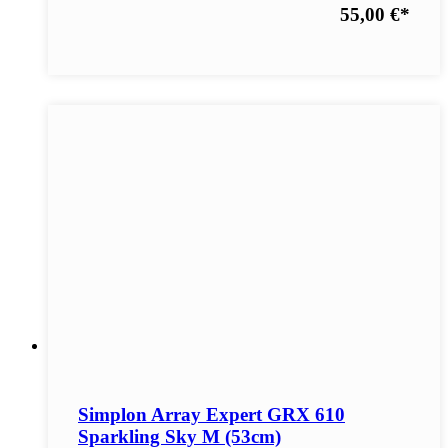
55,00 €
*
Simplon Array Expert GRX 610
Sparkling Sky M (53cm)