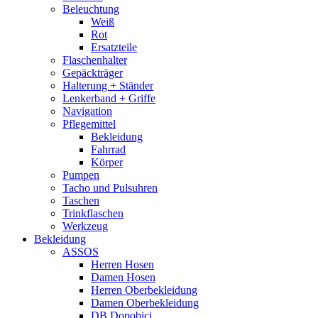
Beleuchtung
Weiß
Rot
Ersatzteile
Flaschenhalter
Gepäckträger
Halterung + Ständer
Lenkerband + Griffe
Navigation
Pflegemittel
Bekleidung
Fahrrad
Körper
Pumpen
Tacho und Pulsuhren
Taschen
Trinkflaschen
Werkzeug
Bekleidung
ASSOS
Herren Hosen
Damen Hosen
Herren Oberbekleidung
Damen Oberbekleidung
DB Dopobici