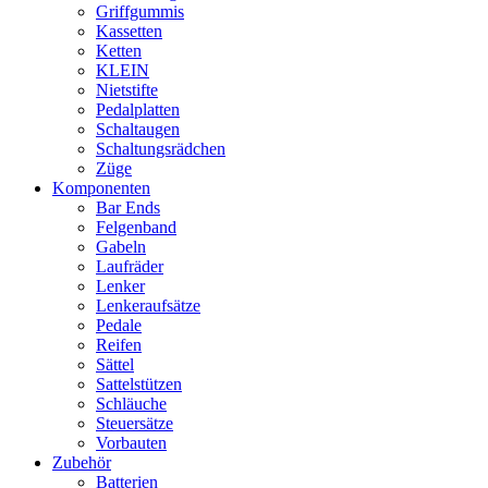
Griffgummis
Kassetten
Ketten
KLEIN
Nietstifte
Pedalplatten
Schaltaugen
Schaltungsrädchen
Züge
Komponenten
Bar Ends
Felgenband
Gabeln
Laufräder
Lenker
Lenkeraufsätze
Pedale
Reifen
Sättel
Sattelstützen
Schläuche
Steuersätze
Vorbauten
Zubehör
Batterien