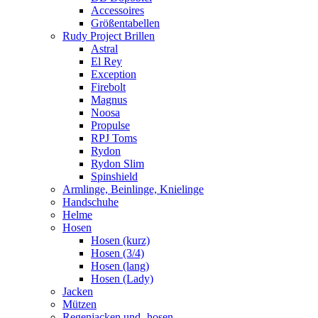
Accessoires
Größentabellen
Rudy Project Brillen
Astral
El Rey
Exception
Firebolt
Magnus
Noosa
Propulse
RPJ Toms
Rydon
Rydon Slim
Spinshield
Armlinge, Beinlinge, Knielinge
Handschuhe
Helme
Hosen
Hosen (kurz)
Hosen (3/4)
Hosen (lang)
Hosen (Lady)
Jacken
Mützen
Regenjacken und -hosen