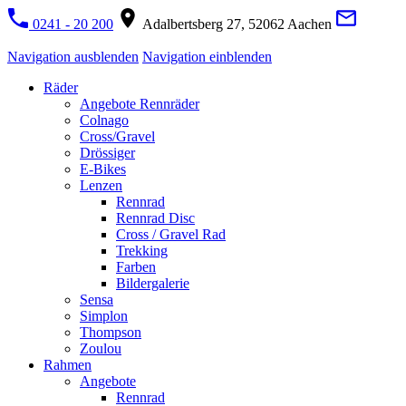
0241 - 20 200
Adalbertsberg 27, 52062 Aachen
Navigation ausblenden
Navigation einblenden
Räder
Angebote Rennräder
Colnago
Cross/Gravel
Drössiger
E-Bikes
Lenzen
Rennrad
Rennrad Disc
Cross / Gravel Rad
Trekking
Farben
Bildergalerie
Sensa
Simplon
Thompson
Zoulou
Rahmen
Angebote
Rennrad