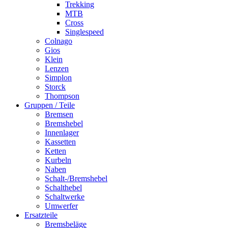
Trekking
MTB
Cross
Singlespeed
Colnago
Gios
Klein
Lenzen
Simplon
Storck
Thompson
Gruppen / Teile
Bremsen
Bremshebel
Innenlager
Kassetten
Ketten
Kurbeln
Naben
Schalt-/Bremshebel
Schalthebel
Schaltwerke
Umwerfer
Ersatzteile
Bremsbeläge