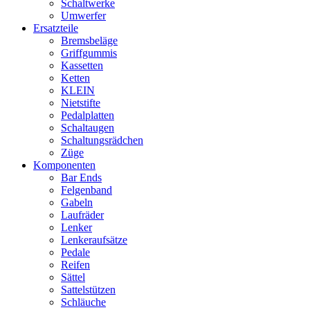
Schaltwerke
Umwerfer
Ersatzteile
Bremsbeläge
Griffgummis
Kassetten
Ketten
KLEIN
Nietstifte
Pedalplatten
Schaltaugen
Schaltungsrädchen
Züge
Komponenten
Bar Ends
Felgenband
Gabeln
Laufräder
Lenker
Lenkeraufsätze
Pedale
Reifen
Sättel
Sattelstützen
Schläuche