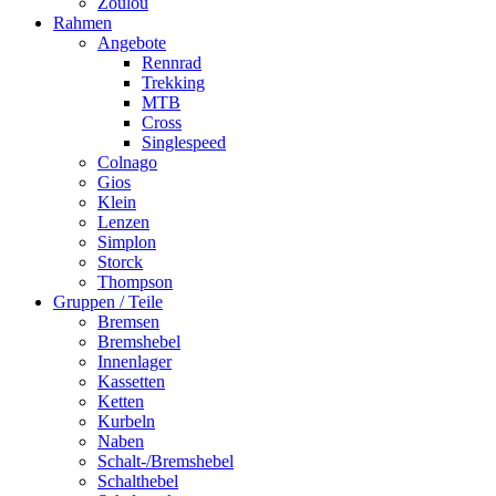
Zoulou
Rahmen
Angebote
Rennrad
Trekking
MTB
Cross
Singlespeed
Colnago
Gios
Klein
Lenzen
Simplon
Storck
Thompson
Gruppen / Teile
Bremsen
Bremshebel
Innenlager
Kassetten
Ketten
Kurbeln
Naben
Schalt-/Bremshebel
Schalthebel