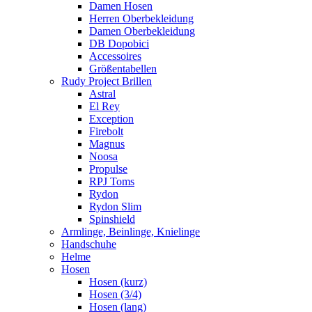
Damen Hosen
Herren Oberbekleidung
Damen Oberbekleidung
DB Dopobici
Accessoires
Größentabellen
Rudy Project Brillen
Astral
El Rey
Exception
Firebolt
Magnus
Noosa
Propulse
RPJ Toms
Rydon
Rydon Slim
Spinshield
Armlinge, Beinlinge, Knielinge
Handschuhe
Helme
Hosen
Hosen (kurz)
Hosen (3/4)
Hosen (lang)