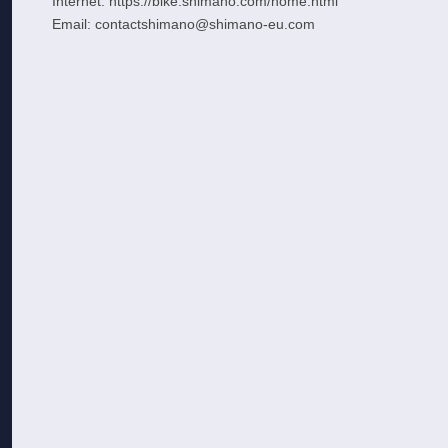
Internet: https://bike.shimano.com/home.html
Email: contactshimano@shimano-eu.com