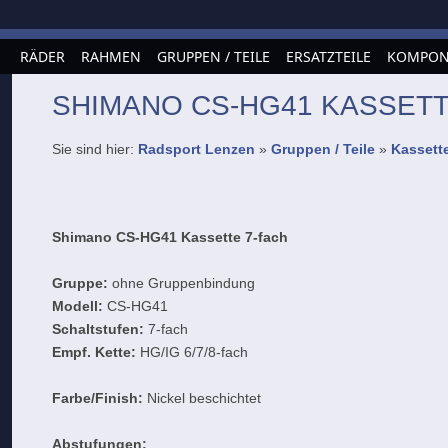
RÄDER
RAHMEN
GRUPPEN / TEILE
ERSATZTEILE
KOMPON
SHIMANO CS-HG41 KASSETT
Sie sind hier:
Radsport Lenzen
»
Gruppen / Teile
»
Kassett
Shimano CS-HG41 Kassette 7-fach
Gruppe:
ohne Gruppenbindung
Modell:
CS-HG41
Schaltstufen:
7-fach
Empf. Kette:
HG/IG 6/7/8-fach
Farbe/Finish:
Nickel beschichtet
Abstufungen: