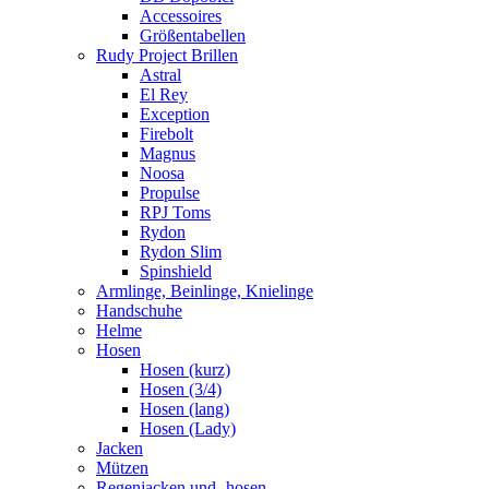
Accessoires
Größentabellen
Rudy Project Brillen
Astral
El Rey
Exception
Firebolt
Magnus
Noosa
Propulse
RPJ Toms
Rydon
Rydon Slim
Spinshield
Armlinge, Beinlinge, Knielinge
Handschuhe
Helme
Hosen
Hosen (kurz)
Hosen (3/4)
Hosen (lang)
Hosen (Lady)
Jacken
Mützen
Regenjacken und -hosen