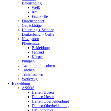
Beleuchtung
Weiß
Rot
Ersatzteile
Flaschenhalter
Gepäckträger
Halterung + Ständer
Lenkerband + Griffe
Navigation
Pflegemittel
Bekleidung
Fahrrad
Körper
Pumpen
Tacho und Pulsuhren
Taschen
Trinkflaschen
Werkzeug
Bekleidung
ASSOS
Herren Hosen
Damen Hosen
Herren Oberbekleidung
Damen Oberbekleidung
DB Dopobici