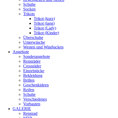
Schuhe
Socken
Trikots
Trikot (kurz)
Trikot (lang)
Trikot (Lady)
Trikot (Kinder)
Überschuhe
Unterwäsche
Westen und Windjacken
Angebote
Sonderangebote
Rennräder
Crossräder
Einzelstücke
Bekleidung
Brillen
Geschenkideen
Reifen
Schuhe
Verschiedenes
Vorbauten
GALERIE
Rennrad