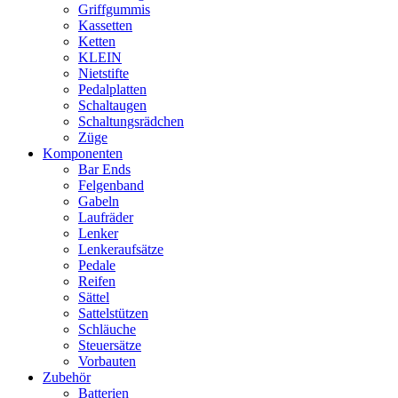
Griffgummis
Kassetten
Ketten
KLEIN
Nietstifte
Pedalplatten
Schaltaugen
Schaltungsrädchen
Züge
Komponenten
Bar Ends
Felgenband
Gabeln
Laufräder
Lenker
Lenkeraufsätze
Pedale
Reifen
Sättel
Sattelstützen
Schläuche
Steuersätze
Vorbauten
Zubehör
Batterien