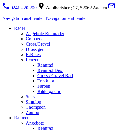
0241 - 20 200
Adalbertsberg 27, 52062 Aachen
Navigation ausblenden
Navigation einblenden
Räder
Angebote Rennräder
Colnago
Cross/Gravel
Drössiger
E-Bikes
Lenzen
Rennrad
Rennrad Disc
Cross / Gravel Rad
Trekking
Farben
Bildergalerie
Sensa
Simplon
Thompson
Zoulou
Rahmen
Angebote
Rennrad