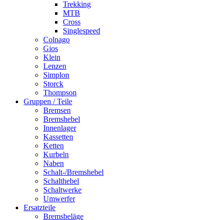
Trekking
MTB
Cross
Singlespeed
Colnago
Gios
Klein
Lenzen
Simplon
Storck
Thompson
Gruppen / Teile
Bremsen
Bremshebel
Innenlager
Kassetten
Ketten
Kurbeln
Naben
Schalt-/Bremshebel
Schalthebel
Schaltwerke
Umwerfer
Ersatzteile
Bremsbeläge