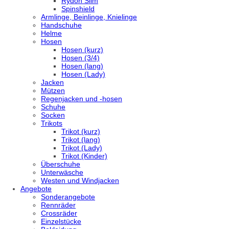
Rydon Slim
Spinshield
Armlinge, Beinlinge, Knielinge
Handschuhe
Helme
Hosen
Hosen (kurz)
Hosen (3/4)
Hosen (lang)
Hosen (Lady)
Jacken
Mützen
Regenjacken und -hosen
Schuhe
Socken
Trikots
Trikot (kurz)
Trikot (lang)
Trikot (Lady)
Trikot (Kinder)
Überschuhe
Unterwäsche
Westen und Windjacken
Angebote
Sonderangebote
Rennräder
Crossräder
Einzelstücke