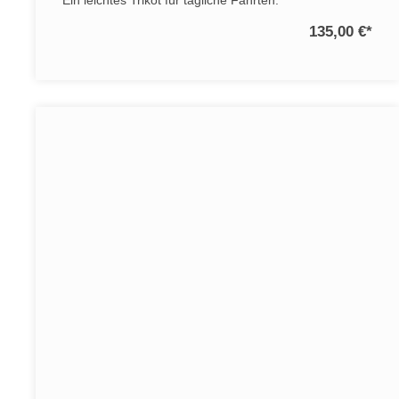
Ein leichtes Trikot für tägliche Fahrten.
135,00 €
*