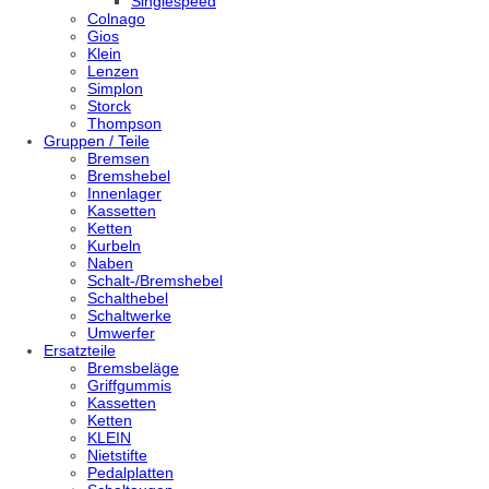
Singlespeed
Colnago
Gios
Klein
Lenzen
Simplon
Storck
Thompson
Gruppen / Teile
Bremsen
Bremshebel
Innenlager
Kassetten
Ketten
Kurbeln
Naben
Schalt-/Bremshebel
Schalthebel
Schaltwerke
Umwerfer
Ersatzteile
Bremsbeläge
Griffgummis
Kassetten
Ketten
KLEIN
Nietstifte
Pedalplatten