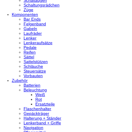
Schaltaugen
Schaltungsrädchen
Züge
Komponenten
Bar Ends
Felgenband
Gabeln
Laufräder
Lenker
Lenkeraufsätze
Pedale
Reifen
Sättel
Sattelstützen
Schläuche
Steuersätze
Vorbauten
Zubehör
Batterien
Beleuchtung
Weiß
Rot
Ersatzteile
Flaschenhalter
Gepäckträger
Halterung + Ständer
Lenkerband + Griffe
Navigation