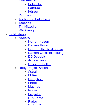
Pflegemittel
Bekleidung
Fahrrad
Körper
Pumpen
Tacho und Pulsuhren
Taschen
Trinkflaschen
Werkzeug
Bekleidung
ASSOS
Herren Hosen
Damen Hosen
Herren Oberbekleidung
Damen Oberbekleidung
DB Dopobici
Accessoires
Größentabellen
Rudy Project Brillen
Astral
El Rey
Exception
Firebolt
Magnus
Noosa
Propulse
RPJ Toms
Rydon