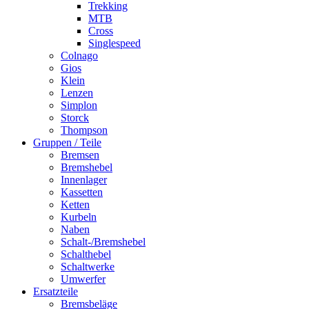
Trekking
MTB
Cross
Singlespeed
Colnago
Gios
Klein
Lenzen
Simplon
Storck
Thompson
Gruppen / Teile
Bremsen
Bremshebel
Innenlager
Kassetten
Ketten
Kurbeln
Naben
Schalt-/Bremshebel
Schalthebel
Schaltwerke
Umwerfer
Ersatzteile
Bremsbeläge