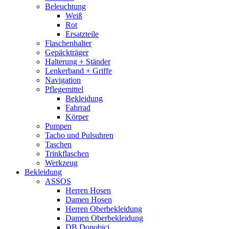
Beleuchtung
Weiß
Rot
Ersatzteile
Flaschenhalter
Gepäckträger
Halterung + Ständer
Lenkerband + Griffe
Navigation
Pflegemittel
Bekleidung
Fahrrad
Körper
Pumpen
Tacho und Pulsuhren
Taschen
Trinkflaschen
Werkzeug
Bekleidung
ASSOS
Herren Hosen
Damen Hosen
Herren Oberbekleidung
Damen Oberbekleidung
DB Dopobici