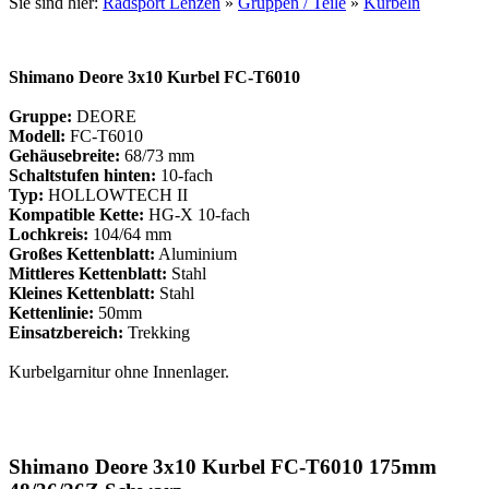
Sie sind hier:
Radsport Lenzen
»
Gruppen / Teile
»
Kurbeln
Shimano Deore 3x10 Kurbel FC-T6010
Gruppe:
DEORE
Modell:
FC-T6010
Gehäusebreite:
68/73 mm
Schaltstufen hinten:
10-fach
Typ:
HOLLOWTECH II
Kompatible Kette:
HG-X 10-fach
Lochkreis:
104/64 mm
Großes Kettenblatt:
Aluminium
Mittleres Kettenblatt:
Stahl
Kleines Kettenblatt:
Stahl
Kettenlinie:
50mm
Einsatzbereich:
Trekking
Kurbelgarnitur ohne Innenlager.
Shimano Deore 3x10 Kurbel FC-T6010 175mm