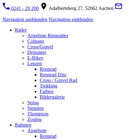
0241 - 20 200
Adalbertsberg 27, 52062 Aachen
Navigation ausblenden
Navigation einblenden
Räder
Angebote Rennräder
Colnago
Cross/Gravel
Drössiger
E-Bikes
Lenzen
Rennrad
Rennrad Disc
Cross / Gravel Rad
Trekking
Farben
Bildergalerie
Sensa
Simplon
Thompson
Zoulou
Rahmen
Angebote
Rennrad