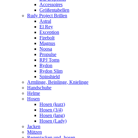
Accessoires
Größentabellen
Rudy Project Brillen
Astral
El Rey
Exception
Firebolt
Magnus
Noosa
Propulse
RPJ Toms
Rydon
Rydon Slim
Spinshield
Armlinge, Beinlinge, Knielinge
Handschuhe
Helme
Hosen
Hosen (kurz)
Hosen (3/4)
Hosen (lang)
Hosen (Lady)
Jacken
Mützen
Regenjacken und -hosen