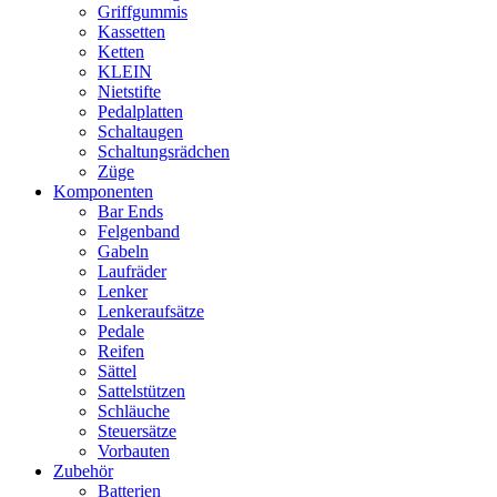
Griffgummis
Kassetten
Ketten
KLEIN
Nietstifte
Pedalplatten
Schaltaugen
Schaltungsrädchen
Züge
Komponenten
Bar Ends
Felgenband
Gabeln
Laufräder
Lenker
Lenkeraufsätze
Pedale
Reifen
Sättel
Sattelstützen
Schläuche
Steuersätze
Vorbauten
Zubehör
Batterien