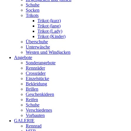
Schuhe
Socken
Trikots
Trikot (kurz)
Trikot (lang)
Trikot (Lady)
Trikot (Kinder)
Überschuhe
Unterwäsche
Westen und Windjacken
Angebote
Sonderangebote
Rennräder
Crossräder
Einzelstücke
Bekleidung
Brillen
Geschenkideen
Reifen
Schuhe
Verschiedenes
Vorbauten
GALERIE
Rennrad