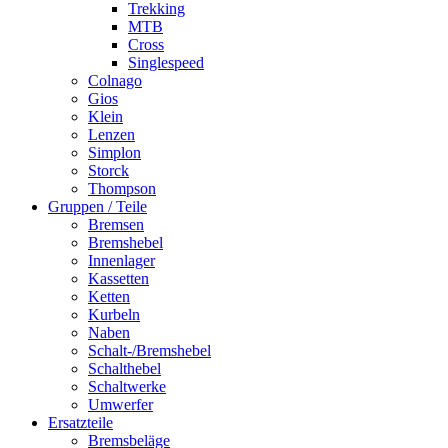
Trekking
MTB
Cross
Singlespeed
Colnago
Gios
Klein
Lenzen
Simplon
Storck
Thompson
Gruppen / Teile
Bremsen
Bremshebel
Innenlager
Kassetten
Ketten
Kurbeln
Naben
Schalt-/Bremshebel
Schalthebel
Schaltwerke
Umwerfer
Ersatzteile
Bremsbeläge