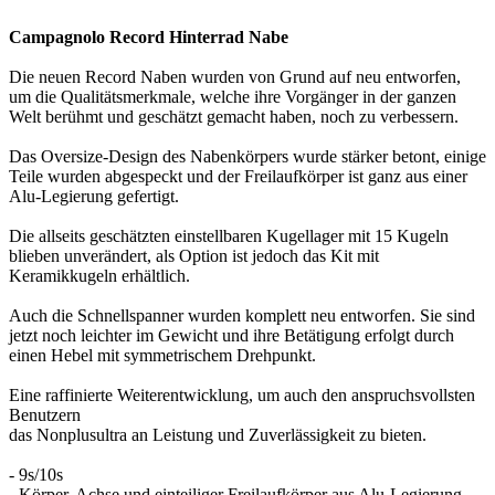
Campagnolo Record Hinterrad Nabe
Die neuen Record Naben wurden von Grund auf neu entworfen,
um die Qualitätsmerkmale, welche ihre Vorgänger in der ganzen
Welt berühmt und geschätzt gemacht haben, noch zu verbessern.
Das Oversize-Design des Nabenkörpers wurde stärker betont, einige
Teile wurden abgespeckt und der Freilaufkörper ist ganz aus einer
Alu-Legierung gefertigt.
Die allseits geschätzten einstellbaren Kugellager mit 15 Kugeln
blieben unverändert, als Option ist jedoch das Kit mit
Keramikkugeln erhältlich.
Auch die Schnellspanner wurden komplett neu entworfen. Sie sind
jetzt noch leichter im Gewicht und ihre Betätigung erfolgt durch
einen Hebel mit symmetrischem Drehpunkt.
Eine raffinierte Weiterentwicklung, um auch den anspruchsvollsten
Benutzern
das Nonplusultra an Leistung und Zuverlässigkeit zu bieten.
- 9s/10s
- Körper, Achse und einteiliger Freilaufkörper aus Alu-Legierung