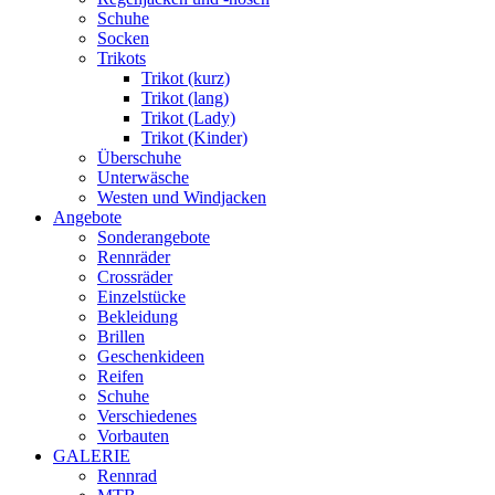
Schuhe
Socken
Trikots
Trikot (kurz)
Trikot (lang)
Trikot (Lady)
Trikot (Kinder)
Überschuhe
Unterwäsche
Westen und Windjacken
Angebote
Sonderangebote
Rennräder
Crossräder
Einzelstücke
Bekleidung
Brillen
Geschenkideen
Reifen
Schuhe
Verschiedenes
Vorbauten
GALERIE
Rennrad