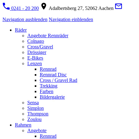
0241 - 20 200
Adalbertsberg 27, 52062 Aachen
Navigation ausblenden
Navigation einblenden
Räder
Angebote Rennräder
Colnago
Cross/Gravel
Drössiger
E-Bikes
Lenzen
Rennrad
Rennrad Disc
Cross / Gravel Rad
Trekking
Farben
Bildergalerie
Sensa
Simplon
Thompson
Zoulou
Rahmen
Angebote
Rennrad