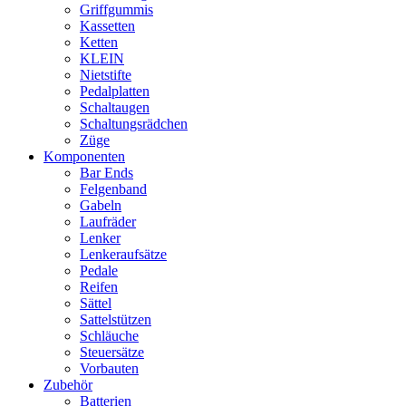
Griffgummis
Kassetten
Ketten
KLEIN
Nietstifte
Pedalplatten
Schaltaugen
Schaltungsrädchen
Züge
Komponenten
Bar Ends
Felgenband
Gabeln
Laufräder
Lenker
Lenkeraufsätze
Pedale
Reifen
Sättel
Sattelstützen
Schläuche
Steuersätze
Vorbauten
Zubehör
Batterien