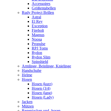
Accessoires
Größentabellen
Rudy Project Brillen
Astral
El Rey
Exception
Firebolt
Magnus
Noosa
Propulse
RPJ Toms
Rydon
Rydon Slim
Spinshield
Armlinge, Beinlinge, Knielinge
Handschuhe
Helme
Hosen
Hosen (kurz)
Hosen (3/4)
Hosen (lang)
Hosen (Lady)
Jacken
Mützen
Regenjacken und -hosen