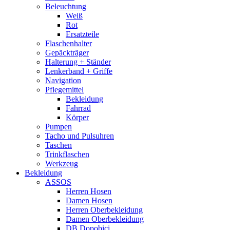
Beleuchtung
Weiß
Rot
Ersatzteile
Flaschenhalter
Gepäckträger
Halterung + Ständer
Lenkerband + Griffe
Navigation
Pflegemittel
Bekleidung
Fahrrad
Körper
Pumpen
Tacho und Pulsuhren
Taschen
Trinkflaschen
Werkzeug
Bekleidung
ASSOS
Herren Hosen
Damen Hosen
Herren Oberbekleidung
Damen Oberbekleidung
DB Dopobici