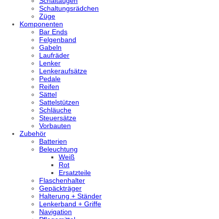
Schaltaugen
Schaltungsrädchen
Züge
Komponenten
Bar Ends
Felgenband
Gabeln
Laufräder
Lenker
Lenkeraufsätze
Pedale
Reifen
Sättel
Sattelstützen
Schläuche
Steuersätze
Vorbauten
Zubehör
Batterien
Beleuchtung
Weiß
Rot
Ersatzteile
Flaschenhalter
Gepäckträger
Halterung + Ständer
Lenkerband + Griffe
Navigation