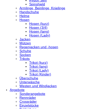
Rydon Slim
Spinshield
Armlinge, Beinlinge, Knielinge
Handschuhe
Helme
Hosen
Hosen (kurz)
Hosen (3/4)
Hosen (lang)
Hosen (Lady)
Jacken
Mützen
Regenjacken und -hosen
Schuhe
Socken
Trikots
Trikot (kurz)
Trikot (lang)
Trikot (Lady)
Trikot (Kinder)
Überschuhe
Unterwäsche
Westen und Windjacken
Angebote
Sonderangebote
Rennräder
Crossräder
Einzelstücke