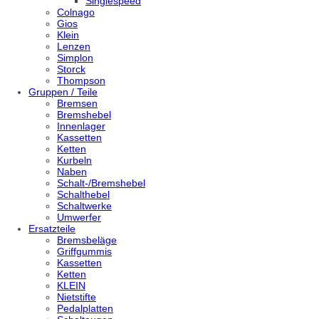
Singlespeed
Colnago
Gios
Klein
Lenzen
Simplon
Storck
Thompson
Gruppen / Teile
Bremsen
Bremshebel
Innenlager
Kassetten
Ketten
Kurbeln
Naben
Schalt-/Bremshebel
Schalthebel
Schaltwerke
Umwerfer
Ersatzteile
Bremsbeläge
Griffgummis
Kassetten
Ketten
KLEIN
Nietstifte
Pedalplatten