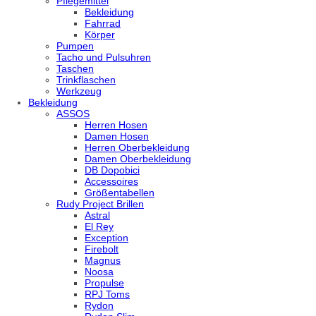
Pflegemittel
Bekleidung
Fahrrad
Körper
Pumpen
Tacho und Pulsuhren
Taschen
Trinkflaschen
Werkzeug
Bekleidung
ASSOS
Herren Hosen
Damen Hosen
Herren Oberbekleidung
Damen Oberbekleidung
DB Dopobici
Accessoires
Größentabellen
Rudy Project Brillen
Astral
El Rey
Exception
Firebolt
Magnus
Noosa
Propulse
RPJ Toms
Rydon