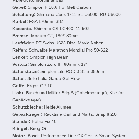
VibrexR Komforthinterbau
Gabel:
Simplon F 10.6 Hot Melt Carbon
Schaltung:
Shimano Cues 1x11 SL-U6000, RD-U6000
Kurbel:
FSA 170mm, 38Z
Kassette:
Shimano CS-LG400, 11-50Z
Bremse:
Magura CT, 180/180mm
Laufräder:
DT Swiss U623 Disc, Mavic Naben
Reifen:
Schwalbe Marathon Mondial Pro 50-622
Lenker:
Simplon High Beam
Vorbau:
Simplon Zero III, 80mm x 17°
Sattelstütze:
Simplon Lite ROD 3 31,6-350mm
Sattel:
Selle Italia Garda Gel Flow
Griffe:
Ergon GP 10
Licht:
Busch und Müller Briq-S (Gabelmontage), Kite (an
Gepäckträger)
Schutzbleche:
Hebie Alumee
Gepäckträger:
Racktime Carl und Marta, Snap It 2.0
Ständer:
Hebie Fix 40
Klingel:
Knog Oi
Motor:
Bosch Performance Line CX Gen. 5 Smart System