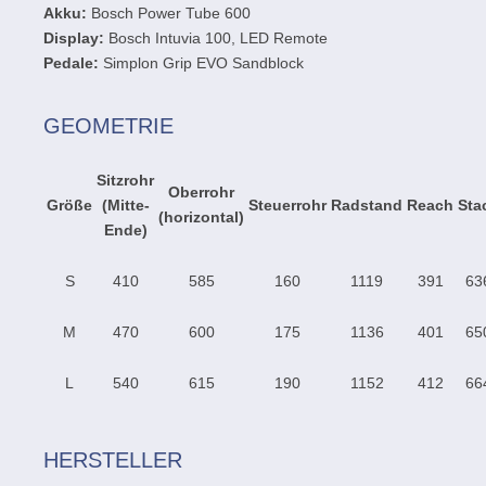
Akku:
Bosch Power Tube 600
Display:
Bosch Intuvia 100, LED Remote
Pedale:
Simplon Grip EVO Sandblock
GEOMETRIE
Sitzrohr
Oberrohr
Größe
(Mitte-
Steuerrohr
Radstand
Reach
Sta
(horizontal)
Ende)
S
410
585
160
1119
391
63
M
470
600
175
1136
401
65
L
540
615
190
1152
412
66
HERSTELLER