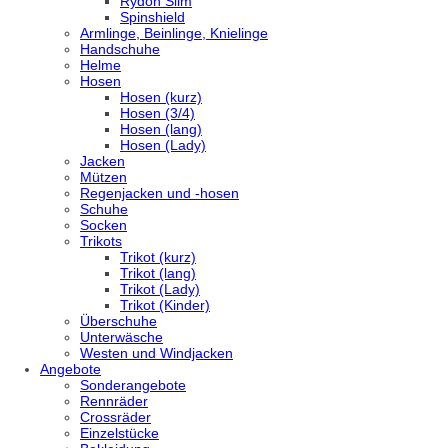
Rydon Slim
Spinshield
Armlinge, Beinlinge, Knielinge
Handschuhe
Helme
Hosen
Hosen (kurz)
Hosen (3/4)
Hosen (lang)
Hosen (Lady)
Jacken
Mützen
Regenjacken und -hosen
Schuhe
Socken
Trikots
Trikot (kurz)
Trikot (lang)
Trikot (Lady)
Trikot (Kinder)
Überschuhe
Unterwäsche
Westen und Windjacken
Angebote
Sonderangebote
Rennräder
Crossräder
Einzelstücke