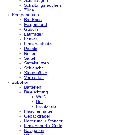
Schaltaugen
Schaltungsrädchen
Züge
Komponenten
Bar Ends
Felgenband
Gabeln
Laufräder
Lenker
Lenkeraufsätze
Pedale
Reifen
Sättel
Sattelstützen
Schläuche
Steuersätze
Vorbauten
Zubehör
Batterien
Beleuchtung
Weiß
Rot
Ersatzteile
Flaschenhalter
Gepäckträger
Halterung + Ständer
Lenkerband + Griffe
Navigation