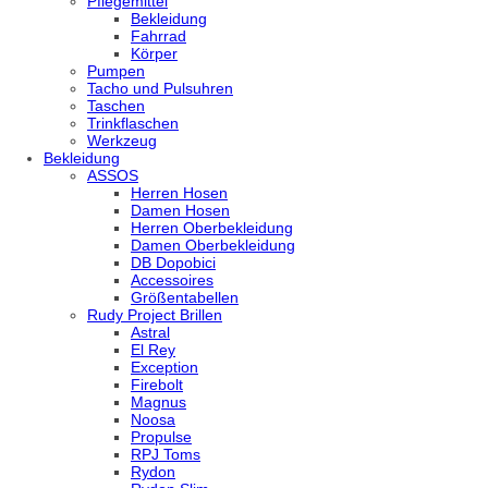
Pflegemittel
Bekleidung
Fahrrad
Körper
Pumpen
Tacho und Pulsuhren
Taschen
Trinkflaschen
Werkzeug
Bekleidung
ASSOS
Herren Hosen
Damen Hosen
Herren Oberbekleidung
Damen Oberbekleidung
DB Dopobici
Accessoires
Größentabellen
Rudy Project Brillen
Astral
El Rey
Exception
Firebolt
Magnus
Noosa
Propulse
RPJ Toms
Rydon