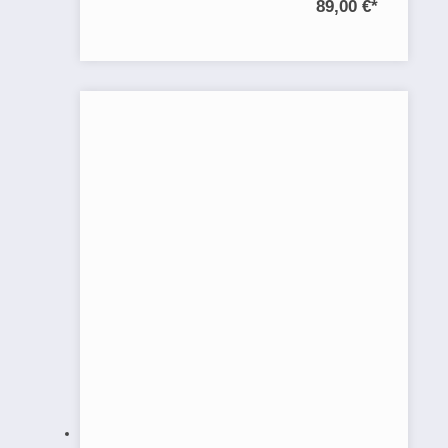
89,00 €
*