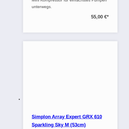
Mini Kompressor für einfachstes Pumpen
unterwegs.
55,00 €
*
Simplon Array Expert GRX 610
Sparkling Sky M (53cm)