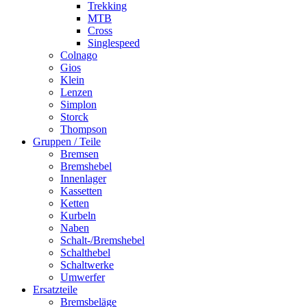
Trekking
MTB
Cross
Singlespeed
Colnago
Gios
Klein
Lenzen
Simplon
Storck
Thompson
Gruppen / Teile
Bremsen
Bremshebel
Innenlager
Kassetten
Ketten
Kurbeln
Naben
Schalt-/Bremshebel
Schalthebel
Schaltwerke
Umwerfer
Ersatzteile
Bremsbeläge