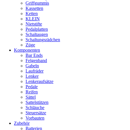
Griffgummis
Kassetten
Ketten
KLEIN
Nietstifte
Pedalplatten
Schaltaugen
Schaltungsrädchen
Züge
Komponenten
Bar Ends
Felgenband
Gabeln
Laufräder
Lenker
Lenkeraufsätze
Pedale
Reifen
Sättel
Sattelstützen
Schläuche
Steuersätze
Vorbauten
Zubehör
Batterien