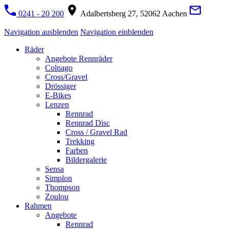
0241 - 20 200
Adalbertsberg 27, 52062 Aachen
Navigation ausblenden
Navigation einblenden
Räder
Angebote Rennräder
Colnago
Cross/Gravel
Drössiger
E-Bikes
Lenzen
Rennrad
Rennrad Disc
Cross / Gravel Rad
Trekking
Farben
Bildergalerie
Sensa
Simplon
Thompson
Zoulou
Rahmen
Angebote
Rennrad