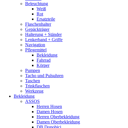
Beleuchtung
Weiß
Rot
Ersatzteile
Flaschenhalter
Gepäckträger
Halterung + Ständer
Lenkerband + Griffe
Navigation
Pflegemittel
Bekleidung
Fahrrad
Körper
Pumpen
Tacho und Pulsuhren
Taschen
Trinkflaschen
Werkzeug
Bekleidung
ASSOS
Herren Hosen
Damen Hosen
Herren Oberbekleidung
Damen Oberbekleidung
DB Dopobici