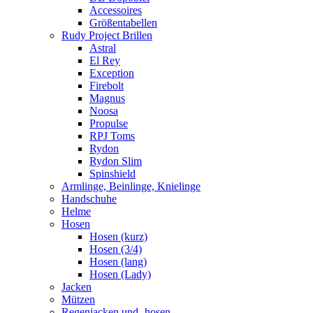
Accessoires
Größentabellen
Rudy Project Brillen
Astral
El Rey
Exception
Firebolt
Magnus
Noosa
Propulse
RPJ Toms
Rydon
Rydon Slim
Spinshield
Armlinge, Beinlinge, Knielinge
Handschuhe
Helme
Hosen
Hosen (kurz)
Hosen (3/4)
Hosen (lang)
Hosen (Lady)
Jacken
Mützen
Regenjacken und -hosen