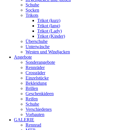
Schuhe
Socken
Trikots
Trikot (kurz)
Trikot (lang)
Trikot (Lady)
Trikot (Kinder)
Überschuhe
Unterwäsche
Westen und Windjacken
Angebote
Sonderangebote
Rennräder
Crossräder
Einzelstücke
Bekleidung
Brillen
Geschenkideen
Reifen
Schuhe
Verschiedenes
Vorbauten
GALERIE
Rennrad