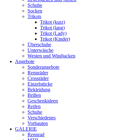
Schuhe
Socken
Trikots
Trikot (kurz)
Trikot (lang)
Trikot (Lady)
Trikot (Kinder)
Überschuhe
Unterwäsche
Westen und Windjacken
Angebote
Sonderangebote
Rennräder
Crossräder
Einzelstücke
Bekleidung
Brillen
Geschenkideen
Reifen
Schuhe
Verschiedenes
Vorbauten
GALERIE
Rennrad