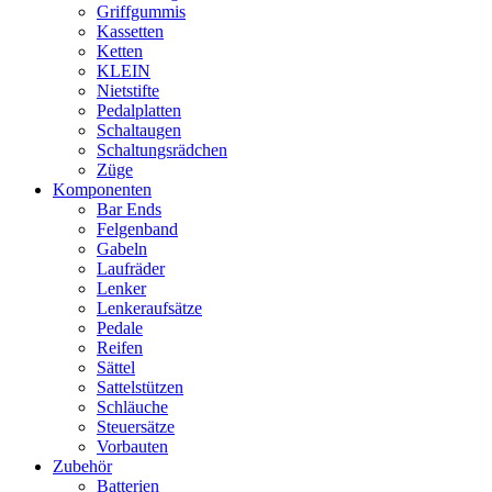
Griffgummis
Kassetten
Ketten
KLEIN
Nietstifte
Pedalplatten
Schaltaugen
Schaltungsrädchen
Züge
Komponenten
Bar Ends
Felgenband
Gabeln
Laufräder
Lenker
Lenkeraufsätze
Pedale
Reifen
Sättel
Sattelstützen
Schläuche
Steuersätze
Vorbauten
Zubehör
Batterien