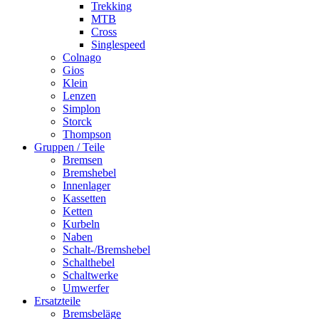
Trekking
MTB
Cross
Singlespeed
Colnago
Gios
Klein
Lenzen
Simplon
Storck
Thompson
Gruppen / Teile
Bremsen
Bremshebel
Innenlager
Kassetten
Ketten
Kurbeln
Naben
Schalt-/Bremshebel
Schalthebel
Schaltwerke
Umwerfer
Ersatzteile
Bremsbeläge