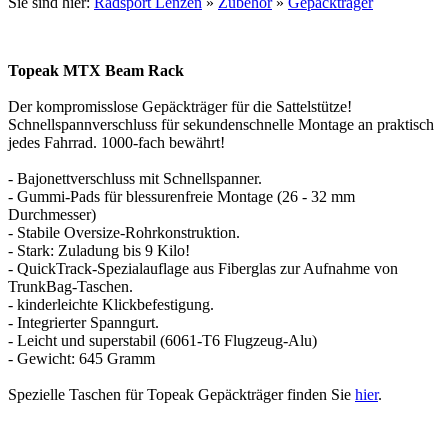
Sie sind hier:
Radsport Lenzen
»
Zubehör
»
Gepäckträger
Topeak MTX Beam Rack
Der kompromisslose Gepäckträger für die Sattelstütze!
Schnellspannverschluss für sekundenschnelle Montage an praktisch
jedes Fahrrad. 1000-fach bewährt!
- Bajonettverschluss mit Schnellspanner.
- Gummi-Pads für blessurenfreie Montage (26 - 32 mm
Durchmesser)
- Stabile Oversize-Rohrkonstruktion.
- Stark: Zuladung bis 9 Kilo!
- QuickTrack-Spezialauflage aus Fiberglas zur Aufnahme von
TrunkBag-Taschen.
- kinderleichte Klickbefestigung.
- Integrierter Spanngurt.
- Leicht und superstabil (6061-T6 Flugzeug-Alu)
- Gewicht: 645 Gramm
Spezielle Taschen für Topeak Gepäckträger finden Sie
hier
.