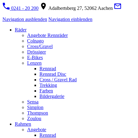
0241 - 20 200
Adalbertsberg 27, 52062 Aachen
Navigation ausblenden
Navigation einblenden
Räder
Angebote Rennräder
Colnago
Cross/Gravel
Drössiger
E-Bikes
Lenzen
Rennrad
Rennrad Disc
Cross / Gravel Rad
Trekking
Farben
Bildergalerie
Sensa
Simplon
Thompson
Zoulou
Rahmen
Angebote
Rennrad