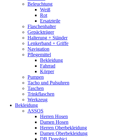
Beleuchtung
Weiß
Rot
Ersatzteile
Flaschenhalter
Gepäckträger
Halterung + Ständer
Lenkerband + Griffe
Navigation
Pflegemittel
Bekleidung
Fahrrad
Körper
Pumpen
Tacho und Pulsuhren
Taschen
Trinkflaschen
Werkzeug
Bekleidung
ASSOS
Herren Hosen
Damen Hosen
Herren Oberbekleidung
Damen Oberbekleidung
DB Dopobici