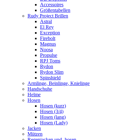
Accessoires
Größentabellen
Rudy Project Brillen
Astral
El Rey
Exception
Firebolt
Magnus
Noosa
Propulse
RPJ Toms
Rydon
Rydon Slim
Spinshield
Armlinge, Beinlinge, Knielinge
Handschuhe
Helme
Hosen
Hosen (kurz)
Hosen (3/4)
Hosen (lang)
Hosen (Lady)
Jacken
Mützen
Regenjacken und -hosen