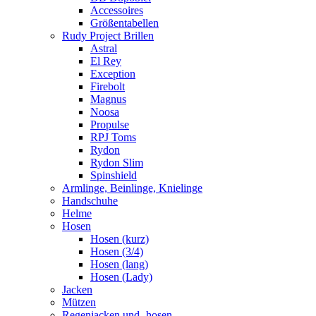
Accessoires
Größentabellen
Rudy Project Brillen
Astral
El Rey
Exception
Firebolt
Magnus
Noosa
Propulse
RPJ Toms
Rydon
Rydon Slim
Spinshield
Armlinge, Beinlinge, Knielinge
Handschuhe
Helme
Hosen
Hosen (kurz)
Hosen (3/4)
Hosen (lang)
Hosen (Lady)
Jacken
Mützen
Regenjacken und -hosen