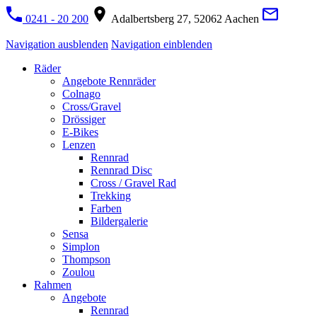
0241 - 20 200
Adalbertsberg 27, 52062 Aachen
Navigation ausblenden
Navigation einblenden
Räder
Angebote Rennräder
Colnago
Cross/Gravel
Drössiger
E-Bikes
Lenzen
Rennrad
Rennrad Disc
Cross / Gravel Rad
Trekking
Farben
Bildergalerie
Sensa
Simplon
Thompson
Zoulou
Rahmen
Angebote
Rennrad