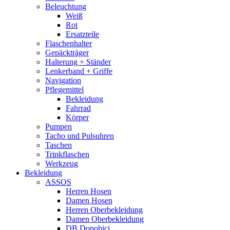
Beleuchtung
Weiß
Rot
Ersatzteile
Flaschenhalter
Gepäckträger
Halterung + Ständer
Lenkerband + Griffe
Navigation
Pflegemittel
Bekleidung
Fahrrad
Körper
Pumpen
Tacho und Pulsuhren
Taschen
Trinkflaschen
Werkzeug
Bekleidung
ASSOS
Herren Hosen
Damen Hosen
Herren Oberbekleidung
Damen Oberbekleidung
DB Dopobici