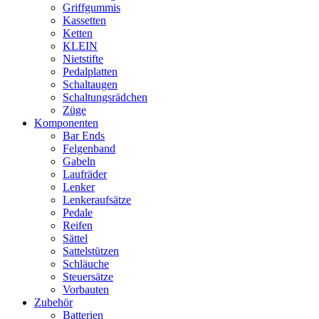
Griffgummis
Kassetten
Ketten
KLEIN
Nietstifte
Pedalplatten
Schaltaugen
Schaltungsrädchen
Züge
Komponenten
Bar Ends
Felgenband
Gabeln
Laufräder
Lenker
Lenkeraufsätze
Pedale
Reifen
Sättel
Sattelstützen
Schläuche
Steuersätze
Vorbauten
Zubehör
Batterien