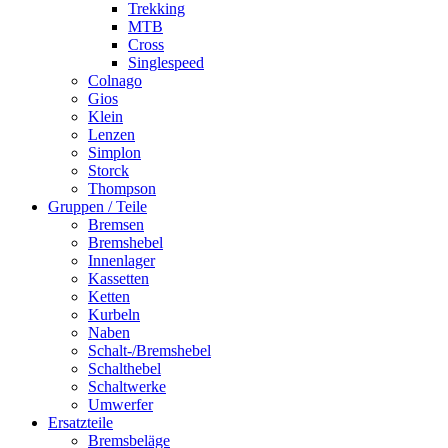
Trekking
MTB
Cross
Singlespeed
Colnago
Gios
Klein
Lenzen
Simplon
Storck
Thompson
Gruppen / Teile
Bremsen
Bremshebel
Innenlager
Kassetten
Ketten
Kurbeln
Naben
Schalt-/Bremshebel
Schalthebel
Schaltwerke
Umwerfer
Ersatzteile
Bremsbeläge