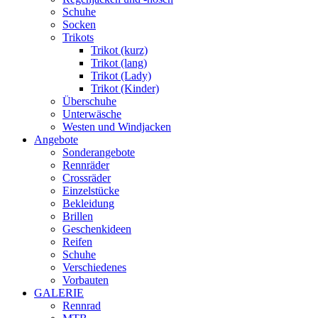
Schuhe
Socken
Trikots
Trikot (kurz)
Trikot (lang)
Trikot (Lady)
Trikot (Kinder)
Überschuhe
Unterwäsche
Westen und Windjacken
Angebote
Sonderangebote
Rennräder
Crossräder
Einzelstücke
Bekleidung
Brillen
Geschenkideen
Reifen
Schuhe
Verschiedenes
Vorbauten
GALERIE
Rennrad