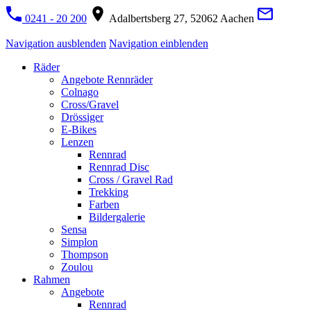
0241 - 20 200
Adalbertsberg 27, 52062 Aachen
Navigation ausblenden
Navigation einblenden
Räder
Angebote Rennräder
Colnago
Cross/Gravel
Drössiger
E-Bikes
Lenzen
Rennrad
Rennrad Disc
Cross / Gravel Rad
Trekking
Farben
Bildergalerie
Sensa
Simplon
Thompson
Zoulou
Rahmen
Angebote
Rennrad