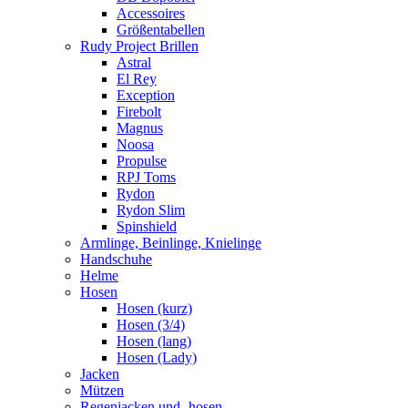
Accessoires
Größentabellen
Rudy Project Brillen
Astral
El Rey
Exception
Firebolt
Magnus
Noosa
Propulse
RPJ Toms
Rydon
Rydon Slim
Spinshield
Armlinge, Beinlinge, Knielinge
Handschuhe
Helme
Hosen
Hosen (kurz)
Hosen (3/4)
Hosen (lang)
Hosen (Lady)
Jacken
Mützen
Regenjacken und -hosen