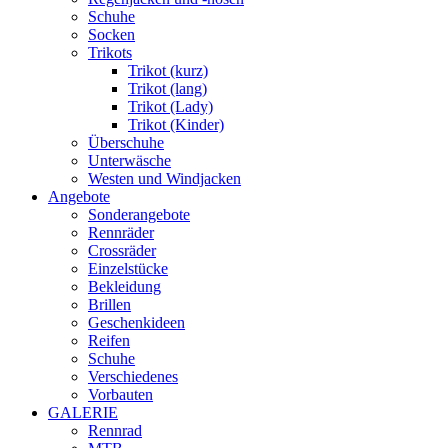
Schuhe
Socken
Trikots
Trikot (kurz)
Trikot (lang)
Trikot (Lady)
Trikot (Kinder)
Überschuhe
Unterwäsche
Westen und Windjacken
Angebote
Sonderangebote
Rennräder
Crossräder
Einzelstücke
Bekleidung
Brillen
Geschenkideen
Reifen
Schuhe
Verschiedenes
Vorbauten
GALERIE
Rennrad