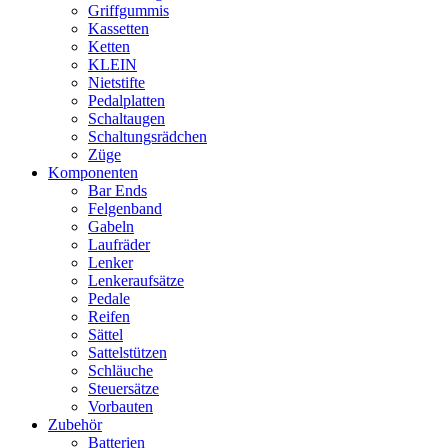
Griffgummis
Kassetten
Ketten
KLEIN
Nietstifte
Pedalplatten
Schaltaugen
Schaltungsrädchen
Züge
Komponenten
Bar Ends
Felgenband
Gabeln
Laufräder
Lenker
Lenkeraufsätze
Pedale
Reifen
Sättel
Sattelstützen
Schläuche
Steuersätze
Vorbauten
Zubehör
Batterien