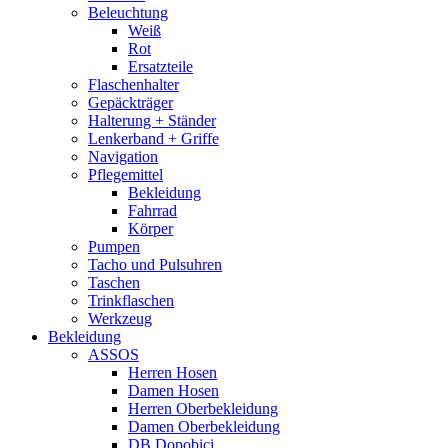
Beleuchtung
Weiß
Rot
Ersatzteile
Flaschenhalter
Gepäckträger
Halterung + Ständer
Lenkerband + Griffe
Navigation
Pflegemittel
Bekleidung
Fahrrad
Körper
Pumpen
Tacho und Pulsuhren
Taschen
Trinkflaschen
Werkzeug
Bekleidung
ASSOS
Herren Hosen
Damen Hosen
Herren Oberbekleidung
Damen Oberbekleidung
DB Dopobici