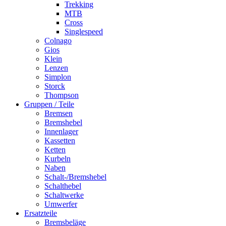
Trekking
MTB
Cross
Singlespeed
Colnago
Gios
Klein
Lenzen
Simplon
Storck
Thompson
Gruppen / Teile
Bremsen
Bremshebel
Innenlager
Kassetten
Ketten
Kurbeln
Naben
Schalt-/Bremshebel
Schalthebel
Schaltwerke
Umwerfer
Ersatzteile
Bremsbeläge