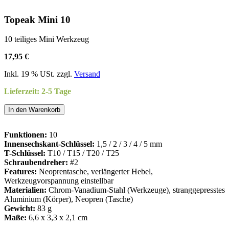
Topeak Mini 10
10 teiliges Mini Werkzeug
17,95 €
Inkl. 19 % USt. zzgl.
Versand
Lieferzeit: 2-5 Tage
In den Warenkorb
Funktionen:
10
Innensechskant-Schlüssel:
1,5 / 2 / 3 / 4 / 5 mm
T-Schlüssel:
T10 / T15 / T20 / T25
Schraubendreher:
#2
Features:
Neoprentasche, verlängerter Hebel,
Werkzeugvorspannung einstellbar
Materialien:
Chrom-Vanadium-Stahl (Werkzeuge), stranggepresstes
Aluminium (Körper), Neopren (Tasche)
Gewicht:
83 g
Maße:
6,6 x 3,3 x 2,1 cm