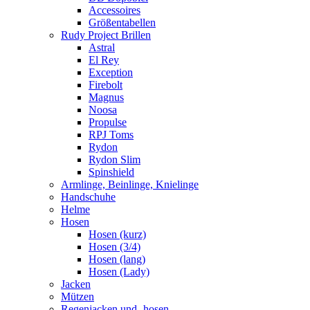
Accessoires
Größentabellen
Rudy Project Brillen
Astral
El Rey
Exception
Firebolt
Magnus
Noosa
Propulse
RPJ Toms
Rydon
Rydon Slim
Spinshield
Armlinge, Beinlinge, Knielinge
Handschuhe
Helme
Hosen
Hosen (kurz)
Hosen (3/4)
Hosen (lang)
Hosen (Lady)
Jacken
Mützen
Regenjacken und -hosen