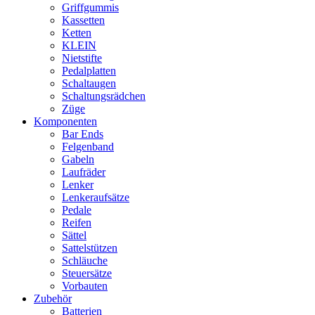
Griffgummis
Kassetten
Ketten
KLEIN
Nietstifte
Pedalplatten
Schaltaugen
Schaltungsrädchen
Züge
Komponenten
Bar Ends
Felgenband
Gabeln
Laufräder
Lenker
Lenkeraufsätze
Pedale
Reifen
Sättel
Sattelstützen
Schläuche
Steuersätze
Vorbauten
Zubehör
Batterien