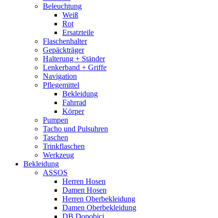
Beleuchtung
Weiß
Rot
Ersatzteile
Flaschenhalter
Gepäckträger
Halterung + Ständer
Lenkerband + Griffe
Navigation
Pflegemittel
Bekleidung
Fahrrad
Körper
Pumpen
Tacho und Pulsuhren
Taschen
Trinkflaschen
Werkzeug
Bekleidung
ASSOS
Herren Hosen
Damen Hosen
Herren Oberbekleidung
Damen Oberbekleidung
DB Dopobici