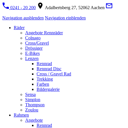
0241 - 20 200
Adalbertsberg 27, 52062 Aachen
Navigation ausblenden
Navigation einblenden
Räder
Angebote Rennräder
Colnago
Cross/Gravel
Drössiger
E-Bikes
Lenzen
Rennrad
Rennrad Disc
Cross / Gravel Rad
Trekking
Farben
Bildergalerie
Sensa
Simplon
Thompson
Zoulou
Rahmen
Angebote
Rennrad