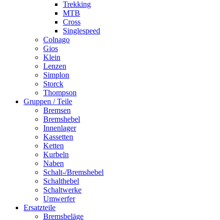
Trekking
MTB
Cross
Singlespeed
Colnago
Gios
Klein
Lenzen
Simplon
Storck
Thompson
Gruppen / Teile
Bremsen
Bremshebel
Innenlager
Kassetten
Ketten
Kurbeln
Naben
Schalt-/Bremshebel
Schalthebel
Schaltwerke
Umwerfer
Ersatzteile
Bremsbeläge