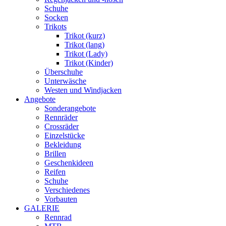
Schuhe
Socken
Trikots
Trikot (kurz)
Trikot (lang)
Trikot (Lady)
Trikot (Kinder)
Überschuhe
Unterwäsche
Westen und Windjacken
Angebote
Sonderangebote
Rennräder
Crossräder
Einzelstücke
Bekleidung
Brillen
Geschenkideen
Reifen
Schuhe
Verschiedenes
Vorbauten
GALERIE
Rennrad